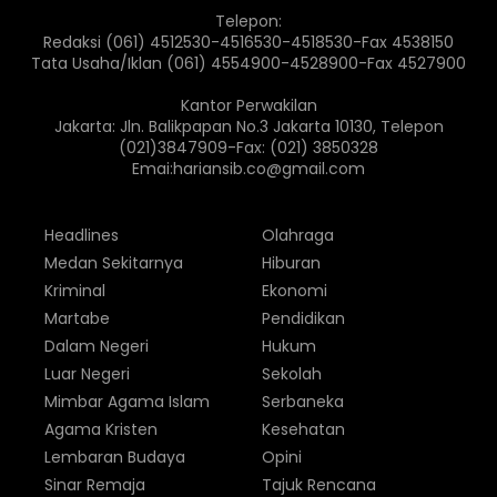
Telepon:
Redaksi (061) 4512530-4516530-4518530-Fax 4538150
Tata Usaha/Iklan (061) 4554900-4528900-Fax 4527900
Kantor Perwakilan
Jakarta: Jln. Balikpapan No.3 Jakarta 10130, Telepon
(021)3847909-Fax: (021) 3850328
Emai:hariansib.co@gmail.com
Headlines
Olahraga
Medan Sekitarnya
Hiburan
Kriminal
Ekonomi
Martabe
Pendidikan
Dalam Negeri
Hukum
Luar Negeri
Sekolah
Mimbar Agama Islam
Serbaneka
Agama Kristen
Kesehatan
Lembaran Budaya
Opini
Sinar Remaja
Tajuk Rencana