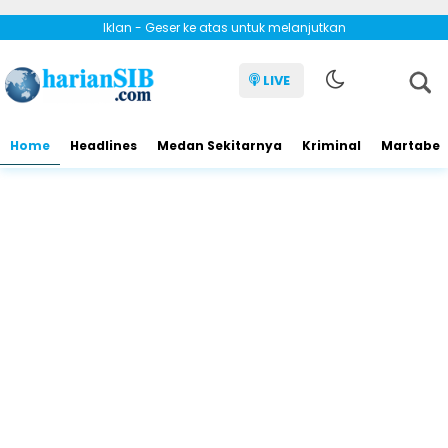
Iklan - Geser ke atas untuk melanjutkan
LIVE
Home
Headlines
Medan Sekitarnya
Kriminal
Martabe