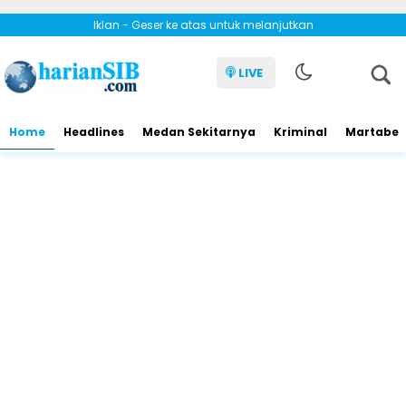
Iklan - Geser ke atas untuk melanjutkan
LIVE
Home
Headlines
Medan Sekitarnya
Kriminal
Martabe