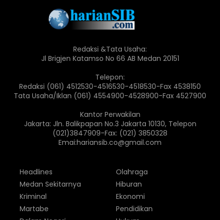
Redaksi &Tata Usaha:
Jl Brigjen Katamso No 66 AB Medan 20151
Telepon:
Redaksi (061) 4512530-4516530-4518530-Fax 4538150
Tata Usaha/Iklan (061) 4554900-4528900-Fax 4527900
Kantor Perwakilan
Jakarta: Jln. Balikpapan No.3 Jakarta 10130, Telepon
(021)3847909-Fax: (021) 3850328
Emai:hariansib.co@gmail.com
Headlines
Olahraga
Medan Sekitarnya
Hiburan
Kriminal
Ekonomi
Martabe
Pendidikan