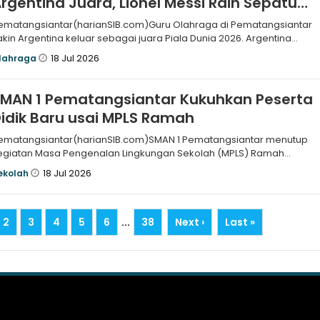
rgentina Juara, Lionel Messi Raih Sepatu
Emas
ematangsiantar(harianSIB.com)Guru Olahraga di Pematangsiantar
akin Argentina keluar sebagai juara Piala Dunia 2026. Argentina
erjumpa Spa
18 Jul 2026
lahraga
SMAN 1 Pematangsiantar Kukuhkan Peserta
idik Baru usai MPLS Ramah
ematangsiantar(harianSIB.com)SMAN 1 Pematangsiantar menutup
egiatan Masa Pengenalan Lingkungan Sekolah (MPLS) Ramah
ekaligus mengukuhkan
18 Jul 2026
ekolah
2
3
4
5
6
...
38
Next ›
Last »