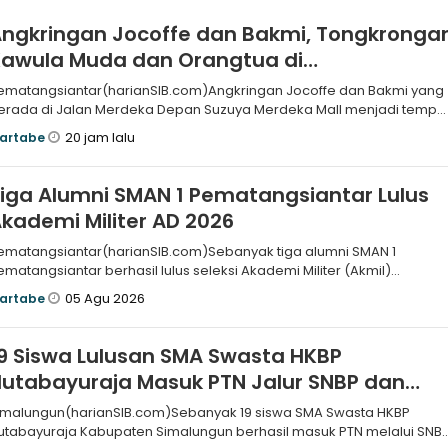
ngkringan Jocoffe dan Bakmi, Tongkronga
Kawula Muda dan Orangtua di
Pematangsiantar
ematangsiantar(harianSIB.com)Angkringan Jocoffe dan Bakmi yang
erada di Jalan Merdeka Depan Suzuya Merdeka Mall menjadi tempa
ongkrongan
20 jam lalu
artabe
iga Alumni SMAN 1 Pematangsiantar Lulus
kademi Militer AD 2026
ematangsiantar(harianSIB.com)Sebanyak tiga alumni SMAN 1
ematangsiantar berhasil lulus seleksi Akademi Militer (Akmil)
ngkatan Darat (AD)
05 Agu 2026
artabe
9 Siswa Lulusan SMA Swasta HKBP
utabayuraja Masuk PTN Jalur SNBP dan
SNBT
imalungun(harianSIB.com)Sebanyak 19 siswa SMA Swasta HKBP
utabayuraja Kabupaten Simalungun berhasil masuk PTN melalui SNB