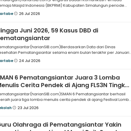
emaja Masjid Indonesia (BKPRMI) Kabupaten Simalungun periode
0252030 dilantik
26 Jul 2026
artabe
ingga Juni 2026, 59 Kasus DBD di
Pematangsiantar
ematangsiantar(harianSIB.com)Berdasarkan Data dari Dinas
esehatan Pematangsiantar selama enam bulan terakhir per Januari
ampai dengan Jun
24 Jul 2026
artabe
SMAN 6 Pematangsiantar Juara 3 Lomba
enulis Cerita Pendek di Ajang FLS3N Tingka
rovinsi Sumut
ematangsiantar(harianSIB.com)SMAN 6 Pematangsiantar berhasil
eraih juara tiga lomba menulis cerita pendek di ajang Festival Lomb
eni dan
23 Jul 2026
ekolah
uru Olahraga di Pematangsiantar Yakin