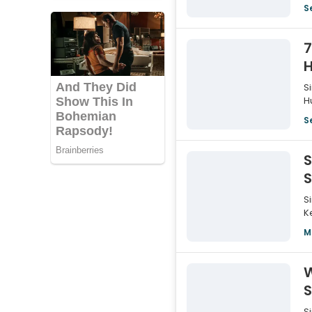
d
S
7
H
S
H
I
S
S
S
K
a
M
W
S
S