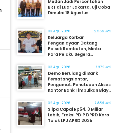
Medan Jadi Percontohan
BRT di Luar Jakarta, Uji Coba
n
Dimulai 18 Agustus
03 Agu 2026
2.556 kali
t
Keluarga Korban
Penganiayaan Datangi
Polsek Rambutan, Minta
Para Pelaku Segera
Ditangkap
03 Agu 2026
1.972 kali
Demo Berulang di Bank
Pematangsiantar,
Pengamat: Penutupan Akses
Kantor Bank Timbulkan Biaya
Ekonomi bagi Masyarakat
02 Agu 2026
1.886 kali
Silpa Capai Rp54, 3 Miliar
Lebih, Fraksi PDIP DPRD Karo
Tolak LPJ APBD 2025
P