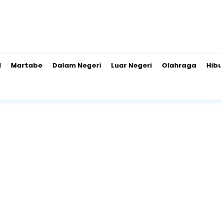
l
Martabe
Dalam Negeri
Luar Negeri
Olahraga
Hib