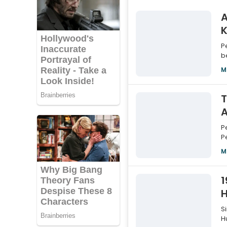
A
P
b
t
M
T
A
P
P
A
M
1
H
S
H