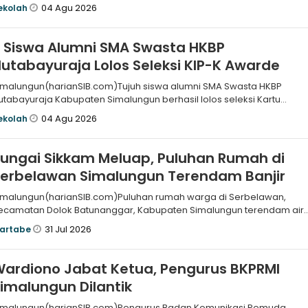
an SNBT tahun
04 Agu 2026
ekolah
 Siswa Alumni SMA Swasta HKBP
utabayuraja Lolos Seleksi KIP-K Awarde
imalungun(harianSIB.com)Tujuh siswa alumni SMA Swasta HKBP
utabayuraja Kabupaten Simalungun berhasil lolos seleksi Kartu
ndonesia Pintar
04 Agu 2026
ekolah
ungai Sikkam Meluap, Puluhan Rumah di
Serbelawan Simalungun Terendam Banjir
imalungun(harianSIB.com)Puluhan rumah warga di Serbelawan,
ecamatan Dolok Batunanggar, Kabupaten Simalungun terendam air
kibat air Sungai
31 Jul 2026
artabe
ardiono Jabat Ketua, Pengurus BKPRMI
imalungun Dilantik
imalungun(harianSIB.com)Pengurus Badan Komunikasi Pemuda