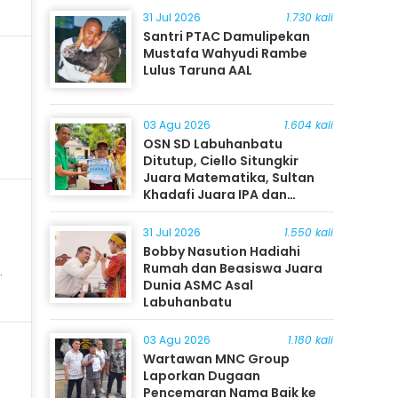
31 Jul 2026
1.730 kali
Santri PTAC Damulipekan
Mustafa Wahyudi Rambe
Lulus Taruna AAL
03 Agu 2026
1.604 kali
OSN SD Labuhanbatu
Ditutup, Ciello Situngkir
Juara Matematika, Sultan
Khadafi Juara IPA dan
Timothy Rangkuti Juara IPS
31 Jul 2026
1.550 kali
Bobby Nasution Hadiahi
Rumah dan Beasiswa Juara
Dunia ASMC Asal
Labuhanbatu
03 Agu 2026
1.180 kali
Wartawan MNC Group
Laporkan Dugaan
Pencemaran Nama Baik ke