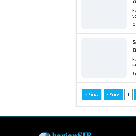
A
P
y
b
O
D
P
k
s
S
« First
‹ Prev
1