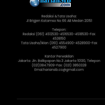
Redaksi &Tata Usaha:
Jl Brigjen Katamso No 66 AB Medan 20151
Telepon:
Redaksi (061) 4512530-4516530-4518530-Fax
4538150
Tata Usaha/Iklan (061) 4554900-4528900-Fax
4527900
Kantor Perwakilan
Jakarta: Jln. Balikpapan No.3 Jakarta 10130, Telepon
(021)3847909-Fax: (021) 3850328
Emai:hariansib.co@gmail.com