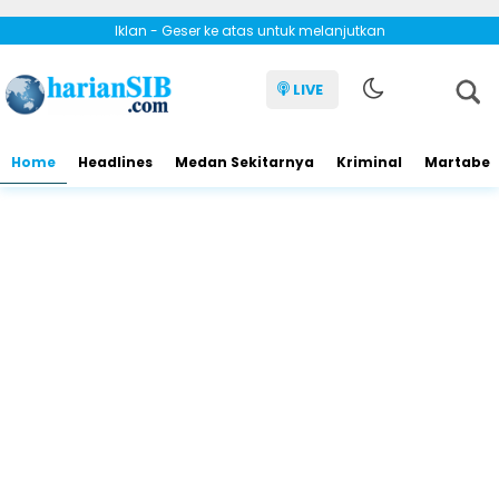
Iklan - Geser ke atas untuk melanjutkan
LIVE
Home
Headlines
Medan Sekitarnya
Kriminal
Martabe