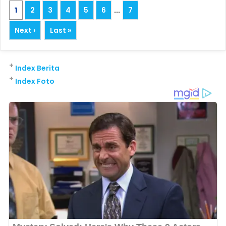
1
2
3
4
5
6
...
7
Next ›
Last »
+
Index Berita
+
Index Foto