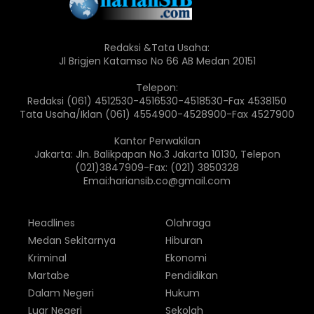
Redaksi &Tata Usaha:
Jl Brigjen Katamso No 66 AB Medan 20151
Telepon:
Redaksi (061) 4512530-4516530-4518530-Fax 4538150
Tata Usaha/Iklan (061) 4554900-4528900-Fax 4527900
Kantor Perwakilan
Jakarta: Jln. Balikpapan No.3 Jakarta 10130, Telepon
(021)3847909-Fax: (021) 3850328
Emai:hariansib.co@gmail.com
Headlines
Olahraga
Medan Sekitarnya
Hiburan
Kriminal
Ekonomi
Martabe
Pendidikan
Dalam Negeri
Hukum
Luar Negeri
Sekolah