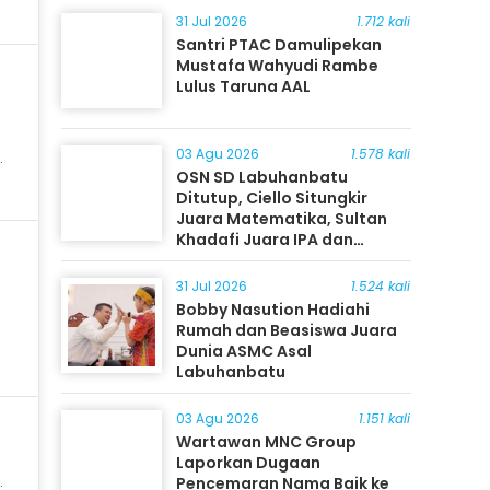
31 Jul 2026
1.712 kali
Santri PTAC Damulipekan
Mustafa Wahyudi Rambe
Lulus Taruna AAL
03 Agu 2026
1.578 kali
OSN SD Labuhanbatu
Ditutup, Ciello Situngkir
Juara Matematika, Sultan
Khadafi Juara IPA dan
Timothy Rangkuti Juara IPS
31 Jul 2026
1.524 kali
Bobby Nasution Hadiahi
Rumah dan Beasiswa Juara
Dunia ASMC Asal
Labuhanbatu
03 Agu 2026
1.151 kali
Wartawan MNC Group
Laporkan Dugaan
Pencemaran Nama Baik ke