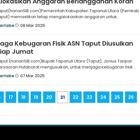
Alokasikan Anggaran Berlangganan Koran
aput(harianSIB.com)Pemerintah Kabupaten Tapanuli Utara (Pemkab
aput) memastikan tetap mengalokasikan anggaran untuk
erlangganan koran seb
08 Mar 2025
artabe
aga Kebugaran Fisik ASN Taput Diusulkan
Tiap Jumat
aput (harianSIB.com)Bupati Tapanuli Utara (Taput), Jonius Taripar
arsaoran Hutabarat mengusulkan, untuk menjaga kebugaran fisik
paratur S
07 Mar 2025
artabe
6
17
18
19
20
21
22
23
24
25
26