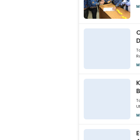
t
M
D
T
R
U
M
K
B
T
U
P
M
E