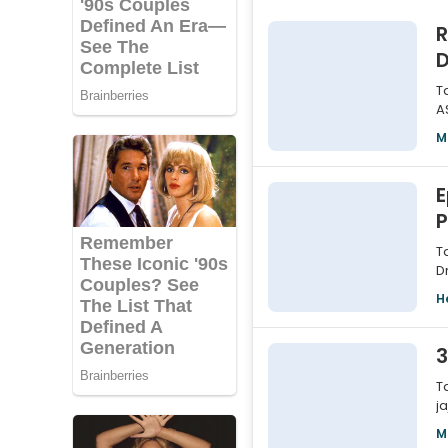
R
D
T
A
a
M
E
T
D
m
H
3
T
j
u
M