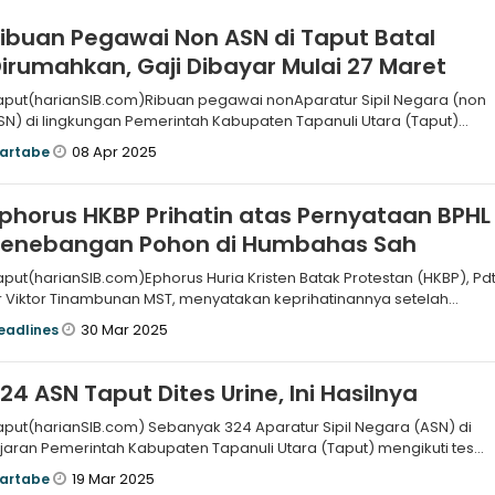
ibuan Pegawai Non ASN di Taput Batal
irumahkan, Gaji Dibayar Mulai 27 Maret
aput(harianSIB.com)Ribuan pegawai nonAparatur Sipil Negara (non
SN) di lingkungan Pemerintah Kabupaten Tapanuli Utara (Taput)
khirnya ba
08 Apr 2025
artabe
phorus HKBP Prihatin atas Pernyataan BPHL
Penebangan Pohon di Humbahas Sah
aput(harianSIB.com)Ephorus Huria Kristen Batak Protestan (HKBP), Pd
r Viktor Tinambunan MST, menyatakan keprihatinannya setelah
endengar
30 Mar 2025
eadlines
24 ASN Taput Dites Urine, Ini Hasilnya
aput(harianSIB.com) Sebanyak 324 Aparatur Sipil Negara (ASN) di
ajaran Pemerintah Kabupaten Tapanuli Utara (Taput) mengikuti tes
rine yan
19 Mar 2025
artabe