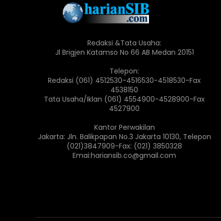
Redaksi &Tata Usaha:
Jl Brigjen Katamso No 66 AB Medan 20151
Telepon:
Redaksi (061) 4512530-4516530-4518530-Fax
4538150
Tata Usaha/Iklan (061) 4554900-4528900-Fax
4527900
Kantor Perwakilan
Jakarta: Jln. Balikpapan No.3 Jakarta 10130, Telepon
(021)3847909-Fax: (021) 3850328
Emai:hariansib.co@gmail.com