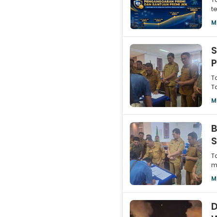
t
k
M
S
P
T
T
n
M
B
S
T
m
S
M
D