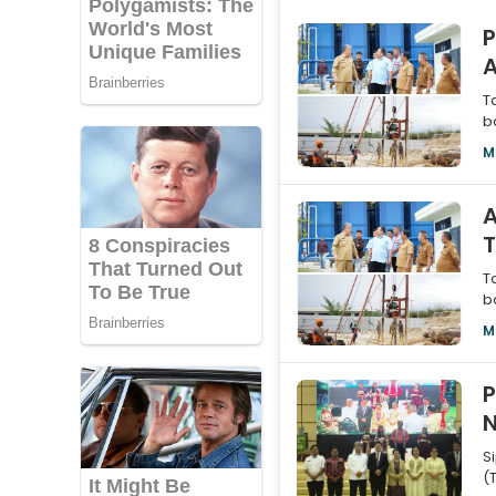
P
A
T
b
T
M
A
T
T
b
(
M
P
N
S
(