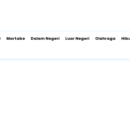
l
Martabe
Dalam Negeri
Luar Negeri
Olahraga
Hib