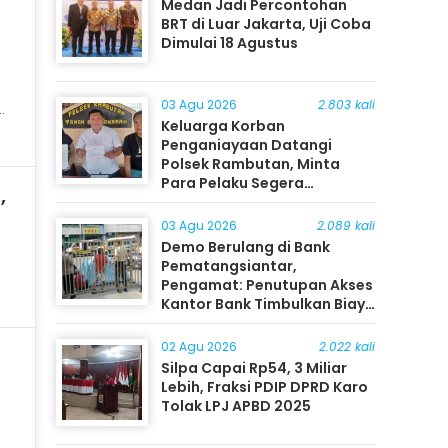
Medan Jadi Percontohan
BRT di Luar Jakarta, Uji Coba
Dimulai 18 Agustus
03 Agu 2026
2.803 kali
)
Keluarga Korban
Penganiayaan Datangi
Polsek Rambutan, Minta
Para Pelaku Segera
,
Ditangkap
03 Agu 2026
2.089 kali
Demo Berulang di Bank
Pematangsiantar,
Pengamat: Penutupan Akses
Kantor Bank Timbulkan Biaya
Ekonomi bagi Masyarakat
02 Agu 2026
2.022 kali
Silpa Capai Rp54, 3 Miliar
Lebih, Fraksi PDIP DPRD Karo
Tolak LPJ APBD 2025