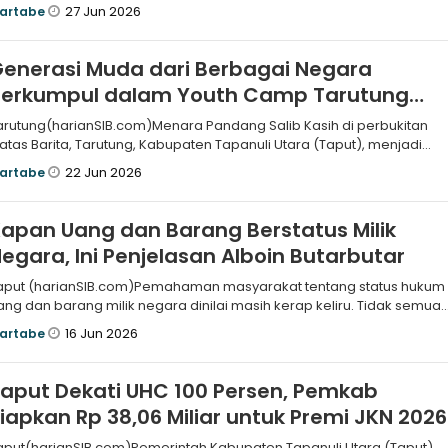
genda nasional Hu
27 Jun 2026
artabe
enerasi Muda dari Berbagai Negara
Berkumpul dalam Youth Camp Tarutung
2026
arutung(harianSIB.com)Menara Pandang Salib Kasih di perbukitan
iatas Barita, Tarutung, Kabupaten Tapanuli Utara (Taput), menjadi
aksi per
22 Jun 2026
artabe
apan Uang dan Barang Berstatus Milik
egara, Ini Penjelasan Alboin Butarbutar
aput (harianSIB.com)Pemahaman masyarakat tentang status hukum
ang dan barang milik negara dinilai masih kerap keliru. Tidak semua
ang yan
16 Jun 2026
artabe
aput Dekati UHC 100 Persen, Pemkab
iapkan Rp 38,06 Miliar untuk Premi JKN 2026
aput(harianSIB.com)Pemerintah Kabupaten Tapanuli Utara (Taput)