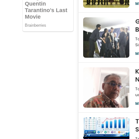
a
M
G
T
S
s
M
K
N
T
u
u
M
T
S
T