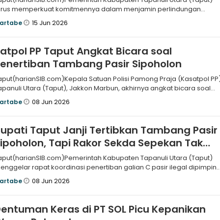
erus memperkuat komitmennya dalam menjamin perlindungan
esehatan bagi se
15 Jun 2026
artabe
atpol PP Taput Angkat Bicara soal
enertiban Tambang Pasir Sipoholon
aput(harianSIB.com)Kepala Satuan Polisi Pamong Praja (Kasatpol PP
apanuli Utara (Taput), Jakkon Marbun, akhirnya angkat bicara soal
asib
08 Jun 2026
artabe
upati Taput Janji Tertibkan Tambang Pasir
ipoholon, Tapi Rakor Sekda Sepekan Tak
Singgung Kawasan Itu
aput(harianSIB.com)Pemerintah Kabupaten Tapanuli Utara (Taput)
enggelar rapat koordinasi penertiban galian C pasir ilegal dipimpin
ekda
08 Jun 2026
artabe
entuman Keras di PT SOL Picu Kepanikan