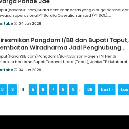
Warga Pahae Jae
aput(harianSIB.com)Suara dentuman keras yang diduga berasal dar
awasan operasional PT Sarulla Operation Limited (PT SOL),
erusahaan pemb
04 Jun 2026
artabe
iresmikan Pangdam I/BB dan Bupati Taput,
Jembatan Wiradharma Jadi Penghubung
ital di Siualuompu
aput(harianSIB.com)Pangdam I/Bukit Barisan Mayjen TNI Hendi
ntariksa bersama Bupati Tapanuli Utara (Taput), Jonius TP Hutabarat
eresmikan
04 Jun 2026
artabe
2
3
4
5
6
7
8
9
...
26
Next ›
Las