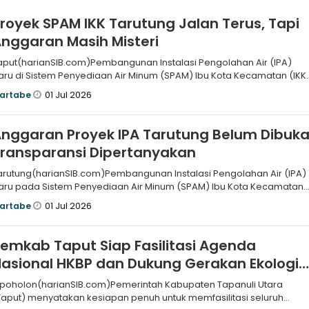
royek SPAM IKK Tarutung Jalan Terus, Tapi
nggaran Masih Misteri
aput(harianSIB.com)Pembangunan Instalasi Pengolahan Air (IPA)
aru di Sistem Penyediaan Air Minum (SPAM) Ibu Kota Kecamatan (IKK
arutung
01 Jul 2026
artabe
nggaran Proyek IPA Tarutung Belum Dibuka
ransparansi Dipertanyakan
arutung(harianSIB.com)Pembangunan Instalasi Pengolahan Air (IPA)
aru pada Sistem Penyediaan Air Minum (SPAM) Ibu Kota Kecamatan
IKK) Taru
01 Jul 2026
artabe
emkab Taput Siap Fasilitasi Agenda
asional HKBP dan Dukung Gerakan Ekologi
Ephorus
ipoholon(harianSIB.com)Pemerintah Kabupaten Tapanuli Utara
Taput) menyatakan kesiapan penuh untuk memfasilitasi seluruh