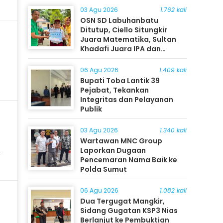
03 Agu 2026
1.762 kali
OSN SD Labuhanbatu
Ditutup, Ciello Situngkir
Juara Matematika, Sultan
Khadafi Juara IPA dan
Timothy Rangkuti Juara IPS
06 Agu 2026
1.409 kali
Bupati Toba Lantik 39
Pejabat, Tekankan
Integritas dan Pelayanan
Publik
03 Agu 2026
1.340 kali
Wartawan MNC Group
Laporkan Dugaan
Pencemaran Nama Baik ke
Polda Sumut
06 Agu 2026
1.082 kali
Dua Tergugat Mangkir,
Sidang Gugatan KSP3 Nias
Berlanjut ke Pembuktian