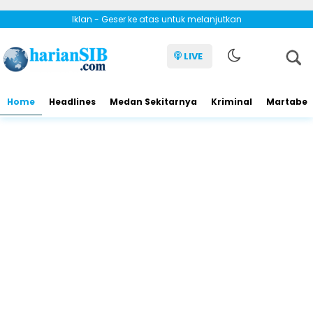
Iklan - Geser ke atas untuk melanjutkan
LIVE
Home
Headlines
Medan Sekitarnya
Kriminal
Martabe