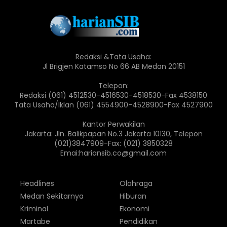
Redaksi &Tata Usaha:
Jl Brigjen Katamso No 66 AB Medan 20151
Telepon:
Redaksi (061) 4512530-4516530-4518530-Fax 4538150
Tata Usaha/Iklan (061) 4554900-4528900-Fax 4527900
Kantor Perwakilan
Jakarta: Jln. Balikpapan No.3 Jakarta 10130, Telepon
(021)3847909-Fax: (021) 3850328
Emai:hariansib.co@gmail.com
Headlines
Olahraga
Medan Sekitarnya
Hiburan
Kriminal
Ekonomi
Martabe
Pendidikan