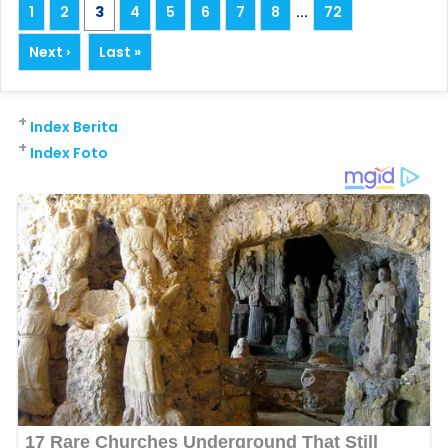
1
2
3
4
5
6
7
8
...
72
Next ›
Last »
+
Index Berita
+
Index Foto