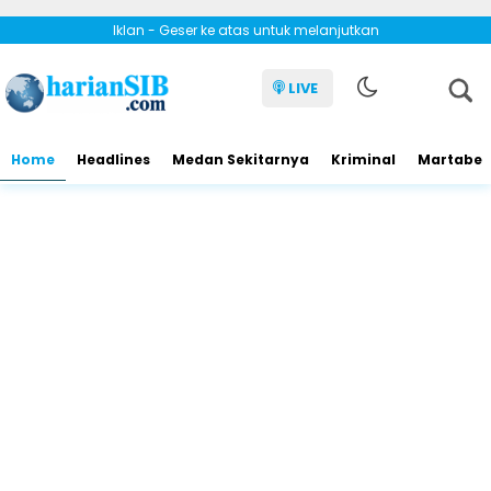
Iklan - Geser ke atas untuk melanjutkan
LIVE
Home
Headlines
Medan Sekitarnya
Kriminal
Martabe