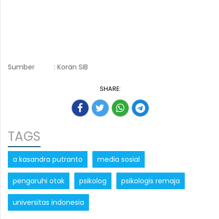
Sumber
: Koran SIB
SHARE:
TAGS
a kasandra putranto
media sosial
pengaruhi otak
psikolog
psikologis remaja
universitas indonesia