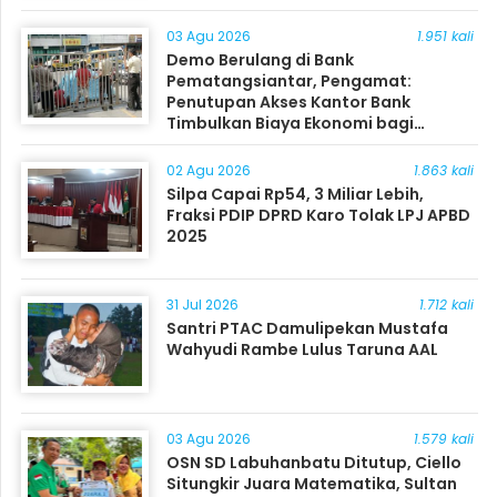
03 Agu 2026
1.951 kali
Demo Berulang di Bank
Pematangsiantar, Pengamat:
Penutupan Akses Kantor Bank
Timbulkan Biaya Ekonomi bagi
Masyarakat
02 Agu 2026
1.863 kali
Silpa Capai Rp54, 3 Miliar Lebih,
Fraksi PDIP DPRD Karo Tolak LPJ APBD
2025
31 Jul 2026
1.712 kali
Santri PTAC Damulipekan Mustafa
Wahyudi Rambe Lulus Taruna AAL
03 Agu 2026
1.579 kali
OSN SD Labuhanbatu Ditutup, Ciello
Situngkir Juara Matematika, Sultan