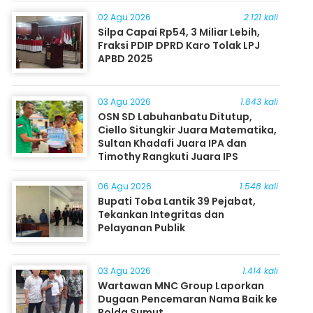
Masyarakat
02 Agu 2026
2.121 kali
Silpa Capai Rp54, 3 Miliar Lebih,
Fraksi PDIP DPRD Karo Tolak LPJ
APBD 2025
03 Agu 2026
1.843 kali
OSN SD Labuhanbatu Ditutup,
Ciello Situngkir Juara Matematika,
Sultan Khadafi Juara IPA dan
Timothy Rangkuti Juara IPS
06 Agu 2026
1.548 kali
Bupati Toba Lantik 39 Pejabat,
Tekankan Integritas dan
Pelayanan Publik
03 Agu 2026
1.414 kali
Wartawan MNC Group Laporkan
Dugaan Pencemaran Nama Baik ke
Polda Sumut