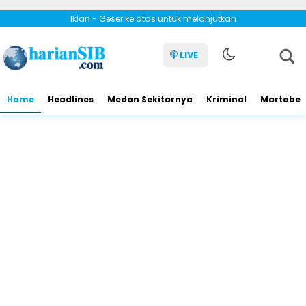
Iklan - Geser ke atas untuk melanjutkan
LIVE
Home
Headlines
Medan Sekitarnya
Kriminal
Martabe