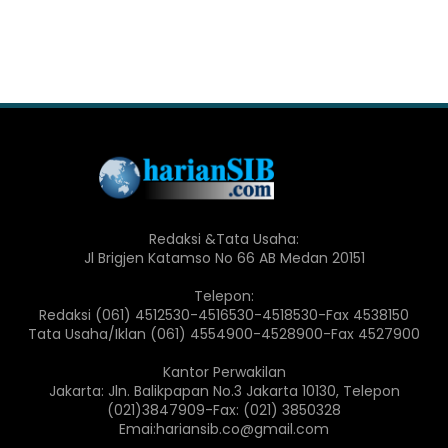
Redaksi &Tata Usaha:
Jl Brigjen Katamso No 66 AB Medan 20151
Telepon:
Redaksi (061) 4512530-4516530-4518530-Fax 4538150
Tata Usaha/Iklan (061) 4554900-4528900-Fax 4527900
Kantor Perwakilan
Jakarta: Jln. Balikpapan No.3 Jakarta 10130, Telepon
(021)3847909-Fax: (021) 3850328
Emai:hariansib.co@gmail.com