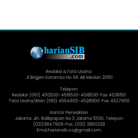
Redaksi &Tata Usaha:
Jl Brigjen Katamso No 66 AB Medan 20151
Telepon:
Redaksi (061) 4512530-4516530-4518530-Fax 4538150
Tata Usaha/Iklan (061) 4554900-4528900-Fax 4527900
Kantor Perwakilan
Jakarta: Jln. Balikpapan No.3 Jakarta 10130, Telepon
(021)3847909-Fax: (021) 3850328
Emai:hariansib.co@gmail.com