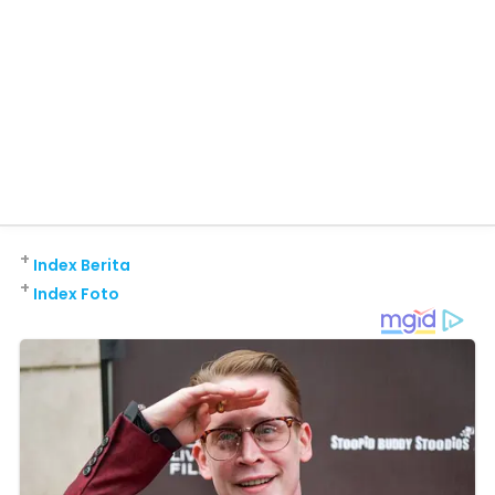
+
Index Berita
+
Index Foto