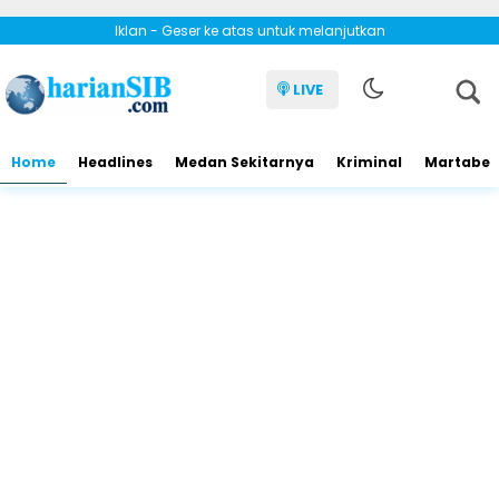
Iklan - Geser ke atas untuk melanjutkan
LIVE
Home
Headlines
Medan Sekitarnya
Kriminal
Martabe