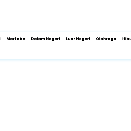
l
Martabe
Dalam Negeri
Luar Negeri
Olahraga
Hib