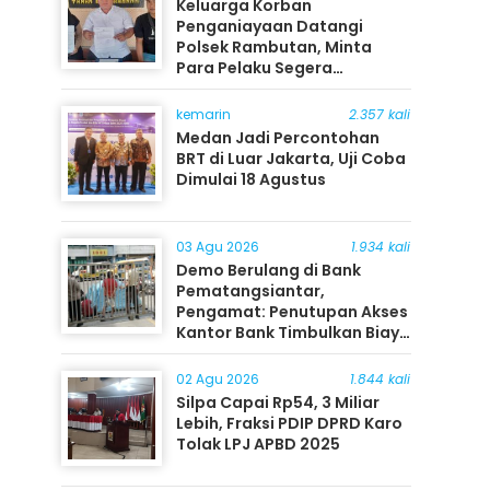
Keluarga Korban
Penganiayaan Datangi
Polsek Rambutan, Minta
Para Pelaku Segera
Ditangkap
kemarin
2.357 kali
Medan Jadi Percontohan
BRT di Luar Jakarta, Uji Coba
Dimulai 18 Agustus
03 Agu 2026
1.934 kali
Demo Berulang di Bank
Pematangsiantar,
Pengamat: Penutupan Akses
Kantor Bank Timbulkan Biaya
Ekonomi bagi Masyarakat
02 Agu 2026
1.844 kali
Silpa Capai Rp54, 3 Miliar
Lebih, Fraksi PDIP DPRD Karo
Tolak LPJ APBD 2025