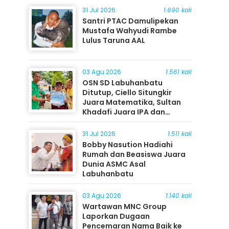
31 Jul 2026
1.690 kali
Santri PTAC Damulipekan
Mustafa Wahyudi Rambe
Lulus Taruna AAL
03 Agu 2026
1.561 kali
OSN SD Labuhanbatu
Ditutup, Ciello Situngkir
Juara Matematika, Sultan
Khadafi Juara IPA dan
Timothy Rangkuti Juara IPS
31 Jul 2026
1.511 kali
Bobby Nasution Hadiahi
Rumah dan Beasiswa Juara
Dunia ASMC Asal
Labuhanbatu
03 Agu 2026
1.140 kali
Wartawan MNC Group
Laporkan Dugaan
Pencemaran Nama Baik ke