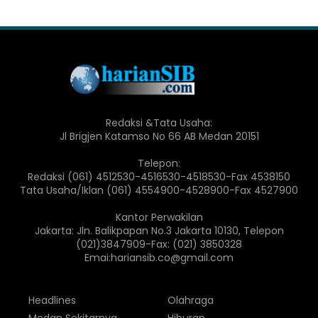
Redaksi &Tata Usaha:
Jl Brigjen Katamso No 66 AB Medan 20151
Telepon:
Redaksi (061) 4512530-4516530-4518530-Fax 4538150
Tata Usaha/Iklan (061) 4554900-4528900-Fax 4527900
Kantor Perwakilan
Jakarta: Jln. Balikpapan No.3 Jakarta 10130, Telepon
(021)3847909-Fax: (021) 3850328
Emai:hariansib.co@gmail.com
Headlines
Olahraga