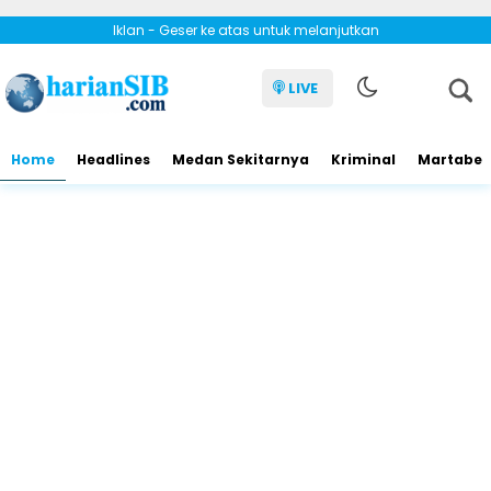
Iklan - Geser ke atas untuk melanjutkan
LIVE
Home
Headlines
Medan Sekitarnya
Kriminal
Martabe