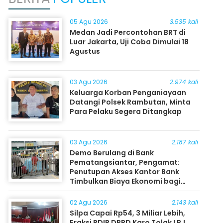
05 Agu 2026
3.535 kali
Medan Jadi Percontohan BRT di
Luar Jakarta, Uji Coba Dimulai 18
Agustus
03 Agu 2026
2.974 kali
Keluarga Korban Penganiayaan
Datangi Polsek Rambutan, Minta
Para Pelaku Segera Ditangkap
03 Agu 2026
2.187 kali
Demo Berulang di Bank
Pematangsiantar, Pengamat:
Penutupan Akses Kantor Bank
Timbulkan Biaya Ekonomi bagi
Masyarakat
02 Agu 2026
2.143 kali
Silpa Capai Rp54, 3 Miliar Lebih,
Fraksi PDIP DPRD Karo Tolak LPJ