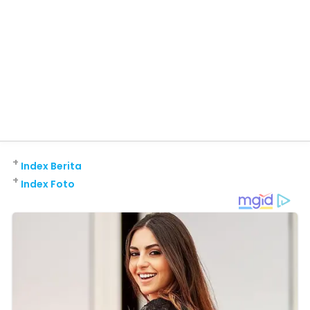
+
Index Berita
+
Index Foto