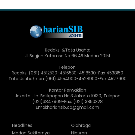
Redaksi &Tata Usaha:
Jl Brigjen Katamso No 66 AB Medan 20151
Telepon:
Redaksi (061) 4512530-4516530-4518530-Fax 4538150
Tata Usaha/Iklan (061) 4554900-4528900-Fax 4527900
Kantor Perwakilan
Jakarta: Jln. Balikpapan No.3 Jakarta 10130, Telepon
(021)3847909-Fax: (021) 3850328
Emai:hariansib.co@gmail.com
Headlines
Olahraga
Medan Sekitarnya
Hiburan