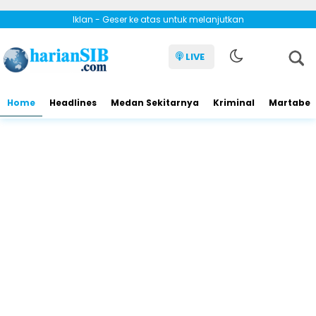
Iklan - Geser ke atas untuk melanjutkan
LIVE
Home
Headlines
Medan Sekitarnya
Kriminal
Martabe