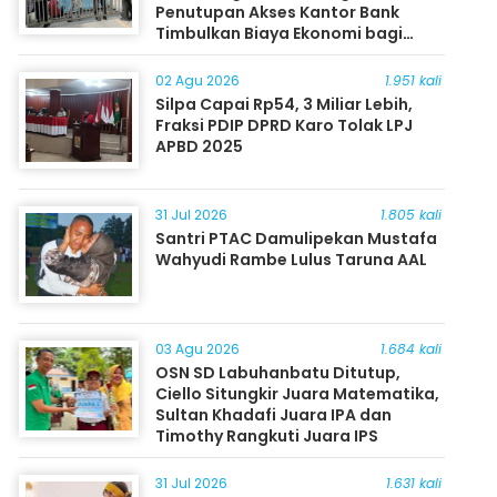
Penutupan Akses Kantor Bank
Timbulkan Biaya Ekonomi bagi
Masyarakat
02 Agu 2026
1.951 kali
Silpa Capai Rp54, 3 Miliar Lebih,
Fraksi PDIP DPRD Karo Tolak LPJ
APBD 2025
31 Jul 2026
1.805 kali
Santri PTAC Damulipekan Mustafa
Wahyudi Rambe Lulus Taruna AAL
03 Agu 2026
1.684 kali
OSN SD Labuhanbatu Ditutup,
Ciello Situngkir Juara Matematika,
Sultan Khadafi Juara IPA dan
Timothy Rangkuti Juara IPS
31 Jul 2026
1.631 kali