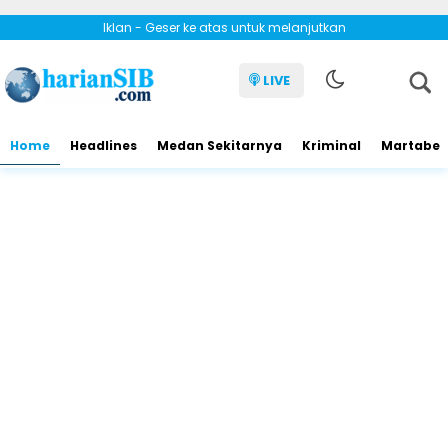
Iklan - Geser ke atas untuk melanjutkan
LIVE
Home
Headlines
Medan Sekitarnya
Kriminal
Martabe