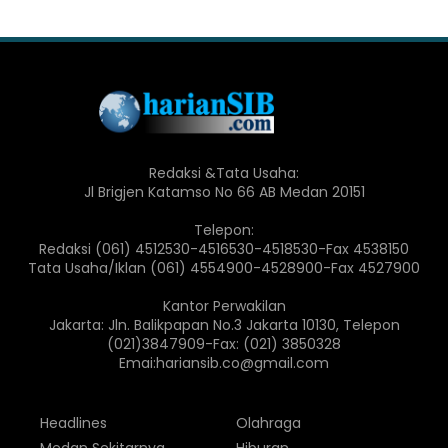
Redaksi &Tata Usaha:
Jl Brigjen Katamso No 66 AB Medan 20151
Telepon:
Redaksi (061) 4512530-4516530-4518530-Fax 4538150
Tata Usaha/Iklan (061) 4554900-4528900-Fax 4527900
Kantor Perwakilan
Jakarta: Jln. Balikpapan No.3 Jakarta 10130, Telepon
(021)3847909-Fax: (021) 3850328
Emai:hariansib.co@gmail.com
Headlines
Olahraga