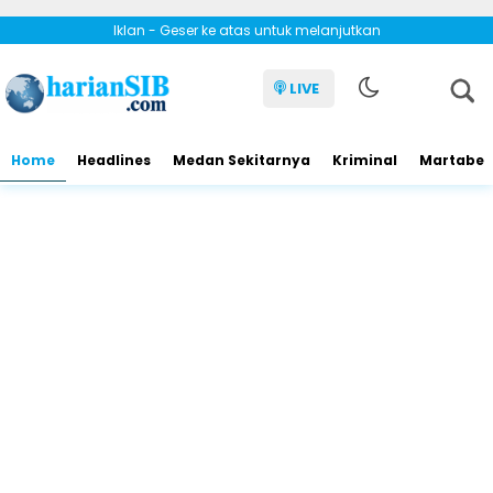
Iklan - Geser ke atas untuk melanjutkan
LIVE
Home
Headlines
Medan Sekitarnya
Kriminal
Martabe