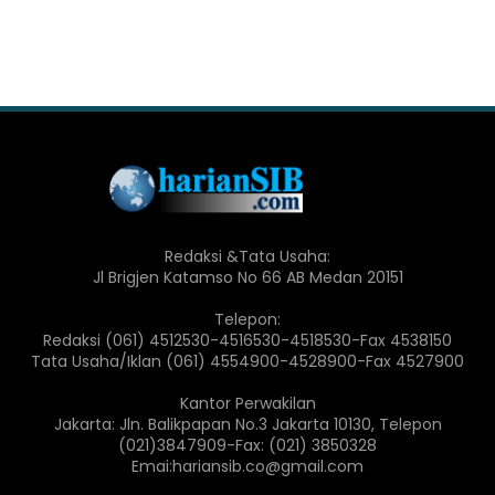
Redaksi &Tata Usaha:
Jl Brigjen Katamso No 66 AB Medan 20151
Telepon:
Redaksi (061) 4512530-4516530-4518530-Fax 4538150
Tata Usaha/Iklan (061) 4554900-4528900-Fax 4527900
Kantor Perwakilan
Jakarta: Jln. Balikpapan No.3 Jakarta 10130, Telepon
(021)3847909-Fax: (021) 3850328
Emai:hariansib.co@gmail.com