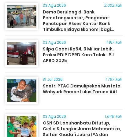
03 Agu 2026
2.002 kali
Demo Berulang di Bank
Pematangsiantar, Pengamat:
Penutupan Akses Kantor Bank
Timbulkan Biaya Ekonomi bagi
Masyarakat
02 Agu 2026
1.917 kali
Silpa Capai Rp54, 3 Miliar Lebih,
Fraksi PDIP DPRD Karo Tolak LPJ
APBD 2025
31 Jul 2026
1.767 kali
Santri PTAC Damulipekan Mustafa
Wahyudi Rambe Lulus Taruna AAL
03 Agu 2026
1.648 kali
OSN SD Labuhanbatu Ditutup,
Ciello Situngkir Juara Matematika,
Sultan Khadafi Juara IPA dan