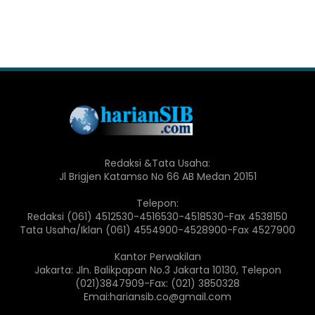
Redaksi &Tata Usaha:
Jl Brigjen Katamso No 66 AB Medan 20151
Telepon:
Redaksi (061) 4512530-4516530-4518530-Fax 4538150
Tata Usaha/Iklan (061) 4554900-4528900-Fax 4527900
Kantor Perwakilan
Jakarta: Jln. Balikpapan No.3 Jakarta 10130, Telepon
(021)3847909-Fax: (021) 3850328
Emai:hariansib.co@gmail.com