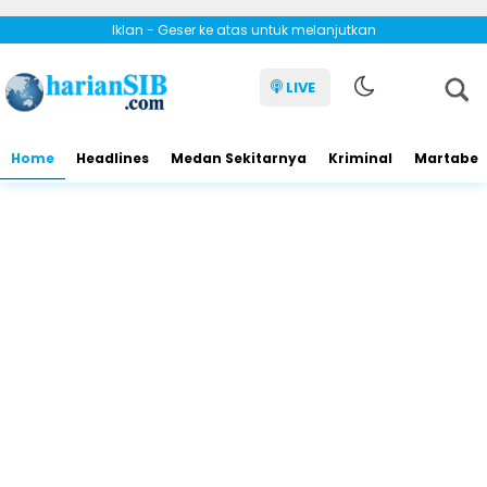
Iklan - Geser ke atas untuk melanjutkan
LIVE
Home
Headlines
Medan Sekitarnya
Kriminal
Martabe