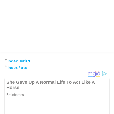
+
Index Berita
+
Index Foto