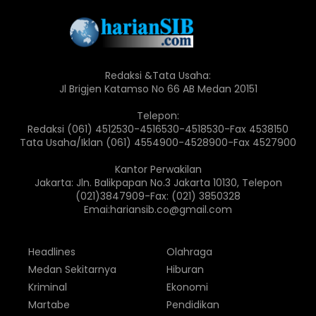
Redaksi &Tata Usaha:
Jl Brigjen Katamso No 66 AB Medan 20151
Telepon:
Redaksi (061) 4512530-4516530-4518530-Fax 4538150
Tata Usaha/Iklan (061) 4554900-4528900-Fax 4527900
Kantor Perwakilan
Jakarta: Jln. Balikpapan No.3 Jakarta 10130, Telepon
(021)3847909-Fax: (021) 3850328
Emai:hariansib.co@gmail.com
Headlines
Olahraga
Medan Sekitarnya
Hiburan
Kriminal
Ekonomi
Martabe
Pendidikan