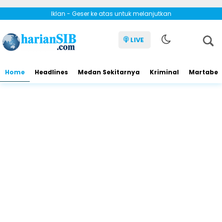
Iklan - Geser ke atas untuk melanjutkan
LIVE
Home
Headlines
Medan Sekitarnya
Kriminal
Martabe