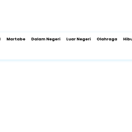
l
Martabe
Dalam Negeri
Luar Negeri
Olahraga
Hib