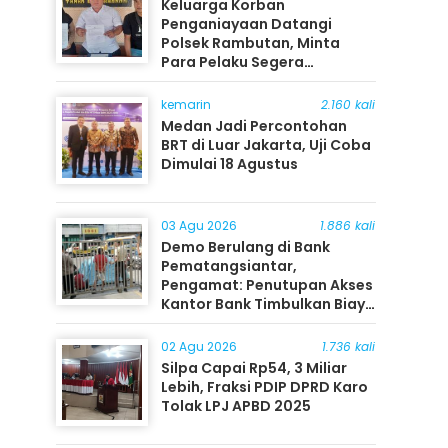
Keluarga Korban
Penganiayaan Datangi
Polsek Rambutan, Minta
Para Pelaku Segera
Ditangkap
kemarin
2.160 kali
Medan Jadi Percontohan
BRT di Luar Jakarta, Uji Coba
Dimulai 18 Agustus
03 Agu 2026
1.886 kali
Demo Berulang di Bank
Pematangsiantar,
Pengamat: Penutupan Akses
Kantor Bank Timbulkan Biaya
Ekonomi bagi Masyarakat
02 Agu 2026
1.736 kali
Silpa Capai Rp54, 3 Miliar
Lebih, Fraksi PDIP DPRD Karo
Tolak LPJ APBD 2025