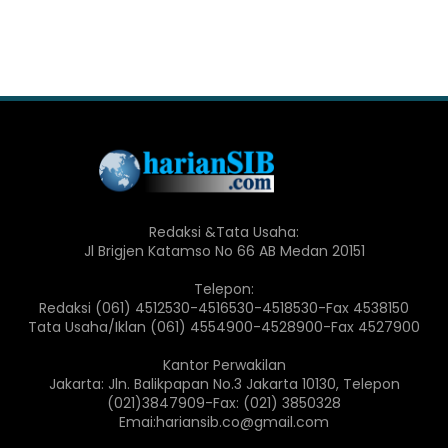
Redaksi &Tata Usaha:
Jl Brigjen Katamso No 66 AB Medan 20151
Telepon:
Redaksi (061) 4512530-4516530-4518530-Fax 4538150
Tata Usaha/Iklan (061) 4554900-4528900-Fax 4527900
Kantor Perwakilan
Jakarta: Jln. Balikpapan No.3 Jakarta 10130, Telepon
(021)3847909-Fax: (021) 3850328
Emai:hariansib.co@gmail.com