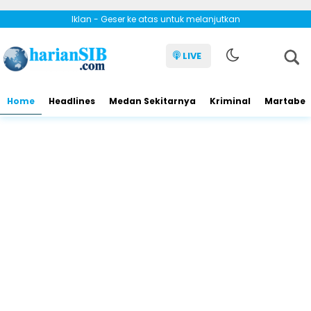
Iklan - Geser ke atas untuk melanjutkan
LIVE
Home
Headlines
Medan Sekitarnya
Kriminal
Martabe