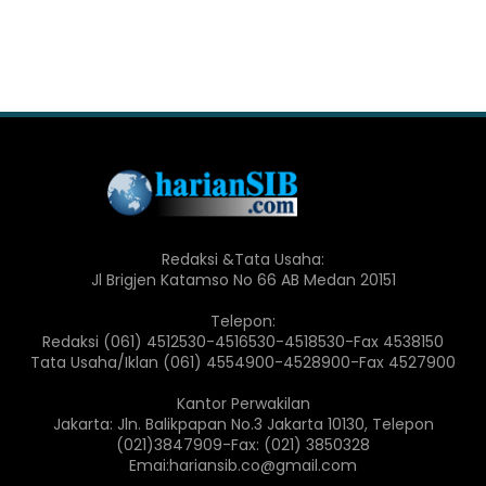
Redaksi &Tata Usaha:
Jl Brigjen Katamso No 66 AB Medan 20151
Telepon:
Redaksi (061) 4512530-4516530-4518530-Fax 4538150
Tata Usaha/Iklan (061) 4554900-4528900-Fax 4527900
Kantor Perwakilan
Jakarta: Jln. Balikpapan No.3 Jakarta 10130, Telepon
(021)3847909-Fax: (021) 3850328
Emai:hariansib.co@gmail.com