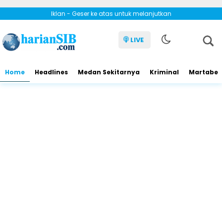
Iklan - Geser ke atas untuk melanjutkan
LIVE
Home
Headlines
Medan Sekitarnya
Kriminal
Martabe