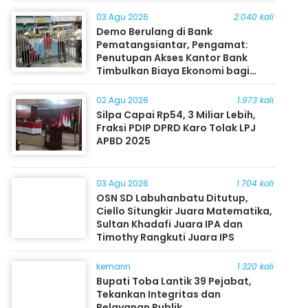
03 Agu 2026
2.040 kali
Demo Berulang di Bank
Pematangsiantar, Pengamat:
Penutupan Akses Kantor Bank
Timbulkan Biaya Ekonomi bagi
Masyarakat
02 Agu 2026
1.973 kali
Silpa Capai Rp54, 3 Miliar Lebih,
Fraksi PDIP DPRD Karo Tolak LPJ
APBD 2025
03 Agu 2026
1.704 kali
OSN SD Labuhanbatu Ditutup,
Ciello Situngkir Juara Matematika,
Sultan Khadafi Juara IPA dan
Timothy Rangkuti Juara IPS
kemarin
1.320 kali
Bupati Toba Lantik 39 Pejabat,
Tekankan Integritas dan
Pelayanan Publik