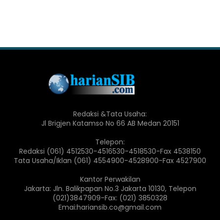
Redaksi &Tata Usaha:
Jl Brigjen Katamso No 66 AB Medan 20151
Telepon:
Redaksi (061) 4512530-4516530-4518530-Fax 4538150
Tata Usaha/Iklan (061) 4554900-4528900-Fax 4527900
Kantor Perwakilan
Jakarta: Jln. Balikpapan No.3 Jakarta 10130, Telepon
(021)3847909-Fax: (021) 3850328
Emai:hariansib.co@gmail.com