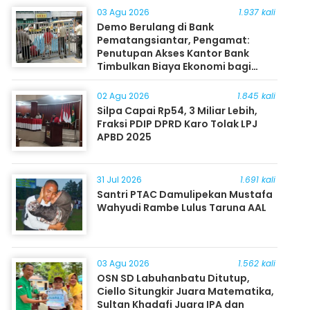
03 Agu 2026
1.937 kali
Demo Berulang di Bank
Pematangsiantar, Pengamat:
Penutupan Akses Kantor Bank
Timbulkan Biaya Ekonomi bagi
Masyarakat
02 Agu 2026
1.845 kali
Silpa Capai Rp54, 3 Miliar Lebih,
Fraksi PDIP DPRD Karo Tolak LPJ
APBD 2025
31 Jul 2026
1.691 kali
Santri PTAC Damulipekan Mustafa
Wahyudi Rambe Lulus Taruna AAL
03 Agu 2026
1.562 kali
OSN SD Labuhanbatu Ditutup,
Ciello Situngkir Juara Matematika,
Sultan Khadafi Juara IPA dan