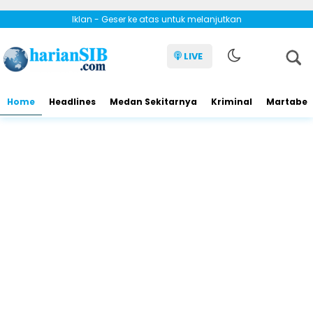
Iklan - Geser ke atas untuk melanjutkan
LIVE
Home
Headlines
Medan Sekitarnya
Kriminal
Martabe