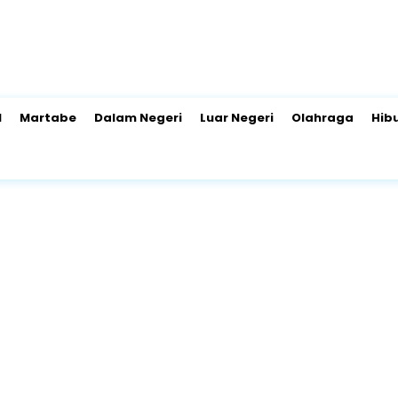
l
Martabe
Dalam Negeri
Luar Negeri
Olahraga
Hib