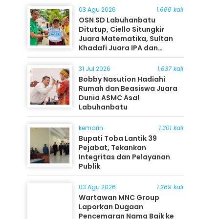
03 Agu 2026
1.688 kali
OSN SD Labuhanbatu
Ditutup, Ciello Situngkir
Juara Matematika, Sultan
Khadafi Juara IPA dan
Timothy Rangkuti Juara IPS
31 Jul 2026
1.637 kali
Bobby Nasution Hadiahi
Rumah dan Beasiswa Juara
Dunia ASMC Asal
Labuhanbatu
kemarin
1.301 kali
Bupati Toba Lantik 39
Pejabat, Tekankan
Integritas dan Pelayanan
Publik
03 Agu 2026
1.269 kali
Wartawan MNC Group
Laporkan Dugaan
Pencemaran Nama Baik ke