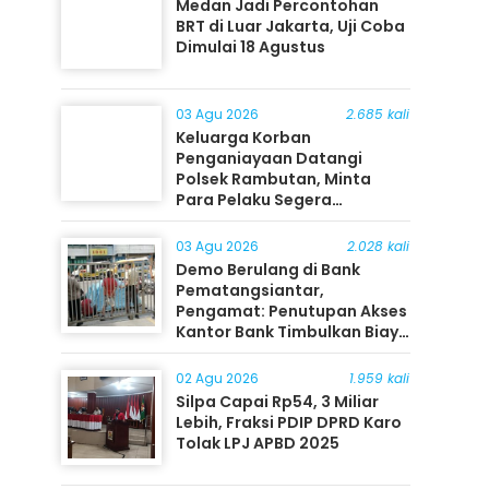
Medan Jadi Percontohan
BRT di Luar Jakarta, Uji Coba
Dimulai 18 Agustus
03 Agu 2026
2.685 kali
Keluarga Korban
Penganiayaan Datangi
Polsek Rambutan, Minta
Para Pelaku Segera
Ditangkap
03 Agu 2026
2.028 kali
Demo Berulang di Bank
Pematangsiantar,
Pengamat: Penutupan Akses
Kantor Bank Timbulkan Biaya
Ekonomi bagi Masyarakat
02 Agu 2026
1.959 kali
Silpa Capai Rp54, 3 Miliar
Lebih, Fraksi PDIP DPRD Karo
Tolak LPJ APBD 2025