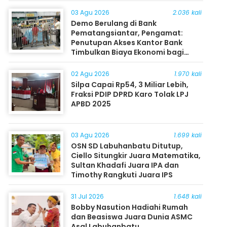
03 Agu 2026
2.036 kali
Demo Berulang di Bank
Pematangsiantar, Pengamat:
Penutupan Akses Kantor Bank
Timbulkan Biaya Ekonomi bagi
Masyarakat
02 Agu 2026
1.970 kali
Silpa Capai Rp54, 3 Miliar Lebih,
Fraksi PDIP DPRD Karo Tolak LPJ
APBD 2025
03 Agu 2026
1.699 kali
OSN SD Labuhanbatu Ditutup,
Ciello Situngkir Juara Matematika,
Sultan Khadafi Juara IPA dan
Timothy Rangkuti Juara IPS
31 Jul 2026
1.648 kali
Bobby Nasution Hadiahi Rumah
dan Beasiswa Juara Dunia ASMC
Asal Labuhanbatu