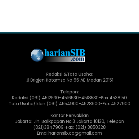
Redaksi &Tata Usaha:
Jl Brigjen Katamso No 66 AB Medan 20151
Telepon:
Redaksi (061) 4512530-4516530-4518530-Fax 4538150
Tata Usaha/Iklan (061) 4554900-4528900-Fax 4527900
Kantor Perwakilan
Jakarta: Jln. Balikpapan No.3 Jakarta 10130, Telepon
(021)3847909-Fax: (021) 3850328
Emai:hariansib.co@gmail.com