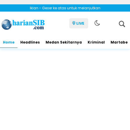
Iklan - Geser ke atas untuk melanjutkan
LIVE
Home
Headlines
Medan Sekitarnya
Kriminal
Martabe