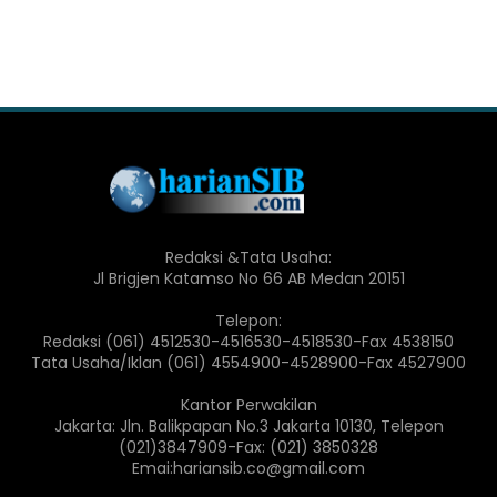
Redaksi &Tata Usaha:
Jl Brigjen Katamso No 66 AB Medan 20151
Telepon:
Redaksi (061) 4512530-4516530-4518530-Fax 4538150
Tata Usaha/Iklan (061) 4554900-4528900-Fax 4527900
Kantor Perwakilan
Jakarta: Jln. Balikpapan No.3 Jakarta 10130, Telepon
(021)3847909-Fax: (021) 3850328
Emai:hariansib.co@gmail.com