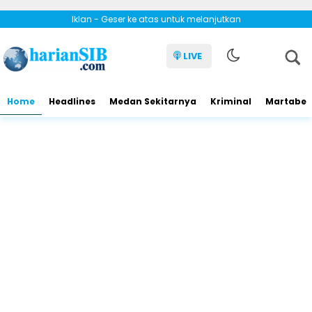
Iklan - Geser ke atas untuk melanjutkan
LIVE
Home
Headlines
Medan Sekitarnya
Kriminal
Martabe