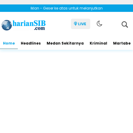
Iklan - Geser ke atas untuk melanjutkan
LIVE
Home
Headlines
Medan Sekitarnya
Kriminal
Martabe