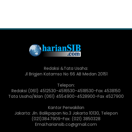
Redaksi &Tata Usaha:
Jl Brigjen Katamso No 66 AB Medan 20151
Telepon:
Redaksi (061) 4512530-4516530-4518530-Fax 4538150
Tata Usaha/Iklan (061) 4554900-4528900-Fax 4527900
Kantor Perwakilan
Jakarta: Jln. Balikpapan No.3 Jakarta 10130, Telepon
(021)3847909-Fax: (021) 3850328
Emai:hariansib.co@gmail.com