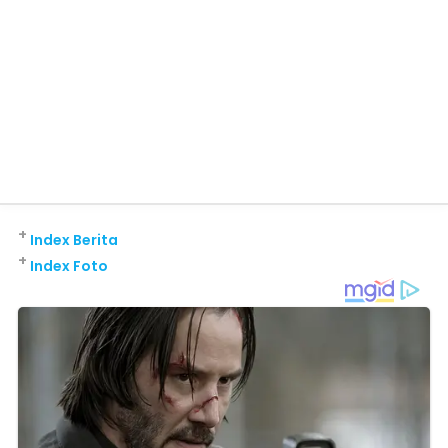
+
Index Berita
+
Index Foto