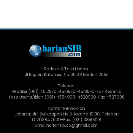
Redaksi &Tata Usaha:
Jl Brigjen Katamso No 66 AB Medan 20151
Telepon:
Redaksi (061) 4512530-4516530-4518530-Fax 4538150
Tata Usaha/Iklan (061) 4554900-4528900-Fax 4527900
Kantor Perwakilan
Jakarta: Jln. Balikpapan No.3 Jakarta 10130, Telepon
(021)3847909-Fax: (021) 3850328
Emai:hariansib.co@gmail.com