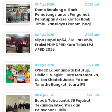
03 Agu 2026
2.099 kali
Demo Berulang di Bank
Pematangsiantar, Pengamat:
Penutupan Akses Kantor Bank
Timbulkan Biaya Ekonomi bagi
Masyarakat
02 Agu 2026
2.038 kali
Silpa Capai Rp54, 3 Miliar Lebih,
Fraksi PDIP DPRD Karo Tolak LPJ
APBD 2025
03 Agu 2026
1.774 kali
OSN SD Labuhanbatu Ditutup,
Ciello Situngkir Juara Matematika,
Sultan Khadafi Juara IPA dan
Timothy Rangkuti Juara IPS
06 Agu 2026
1.441 kali
Bupati Toba Lantik 39 Pejabat,
Tekankan Integritas dan
Pelayanan Publik