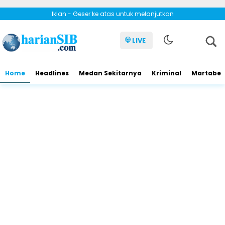
Iklan - Geser ke atas untuk melanjutkan
LIVE
Home
Headlines
Medan Sekitarnya
Kriminal
Martabe