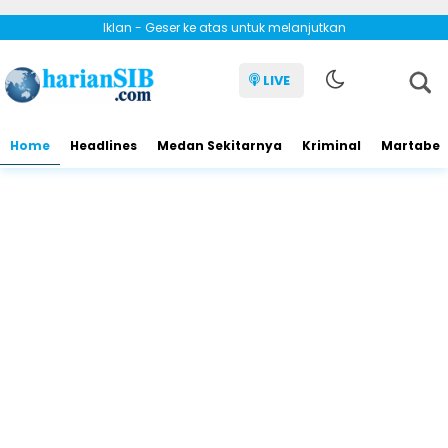
Iklan - Geser ke atas untuk melanjutkan
LIVE
Home
Headlines
Medan Sekitarnya
Kriminal
Martabe