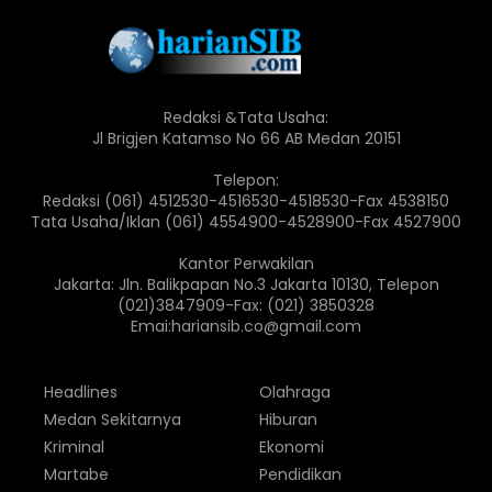
Redaksi &Tata Usaha:
Jl Brigjen Katamso No 66 AB Medan 20151
Telepon:
Redaksi (061) 4512530-4516530-4518530-Fax 4538150
Tata Usaha/Iklan (061) 4554900-4528900-Fax 4527900
Kantor Perwakilan
Jakarta: Jln. Balikpapan No.3 Jakarta 10130, Telepon
(021)3847909-Fax: (021) 3850328
Emai:hariansib.co@gmail.com
Headlines
Olahraga
Medan Sekitarnya
Hiburan
Kriminal
Ekonomi
Martabe
Pendidikan