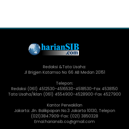
Redaksi &Tata Usaha:
Jl Brigjen Katamso No 66 AB Medan 20151
Telepon:
Redaksi (061) 4512530-4516530-4518530-Fax 4538150
Tata Usaha/Iklan (061) 4554900-4528900-Fax 4527900
Kantor Perwakilan
Jakarta: Jln. Balikpapan No.3 Jakarta 10130, Telepon
(021)3847909-Fax: (021) 3850328
Emai:hariansib.co@gmail.com