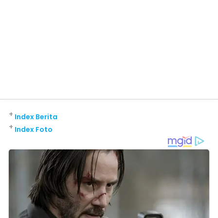
+
Index Berita
+
Index Foto