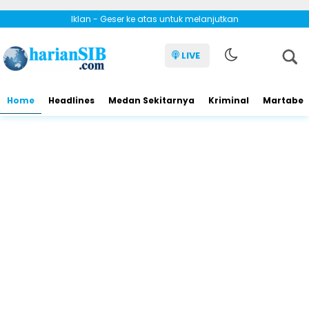
Iklan - Geser ke atas untuk melanjutkan
LIVE
Home
Headlines
Medan Sekitarnya
Kriminal
Martabe