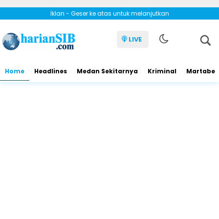
Iklan - Geser ke atas untuk melanjutkan
LIVE
Home
Headlines
Medan Sekitarnya
Kriminal
Martabe