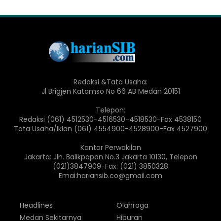
Redaksi &Tata Usaha:
Jl Brigjen Katamso No 66 AB Medan 20151
Telepon:
Redaksi (061) 4512530-4516530-4518530-Fax 4538150
Tata Usaha/Iklan (061) 4554900-4528900-Fax 4527900
Kantor Perwakilan
Jakarta: Jln. Balikpapan No.3 Jakarta 10130, Telepon
(021)3847909-Fax: (021) 3850328
Emai:hariansib.co@gmail.com
Headlines
Olahraga
Medan Sekitarnya
Hiburan