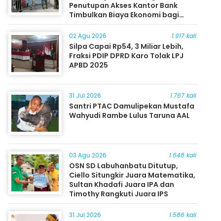
Penutupan Akses Kantor Bank
Timbulkan Biaya Ekonomi bagi
Masyarakat
02 Agu 2026
1.917 kali
Silpa Capai Rp54, 3 Miliar Lebih,
Fraksi PDIP DPRD Karo Tolak LPJ
APBD 2025
31 Jul 2026
1.767 kali
Santri PTAC Damulipekan Mustafa
Wahyudi Rambe Lulus Taruna AAL
03 Agu 2026
1.648 kali
OSN SD Labuhanbatu Ditutup,
Ciello Situngkir Juara Matematika,
Sultan Khadafi Juara IPA dan
Timothy Rangkuti Juara IPS
31 Jul 2026
1.586 kali