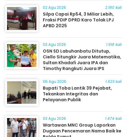
Masyarakat
02 Agu 2026
2.180 kali
Silpa Capai Rp54, 3 Miliar Lebih,
Fraksi PDIP DPRD Karo Tolak LPJ
APBD 2025
03 Agu 2026
1.918 kali
OSN SD Labuhanbatu Ditutup,
Ciello Situngkir Juara Matematika,
Sultan Khadafi Juara IPA dan
Timothy Rangkuti Juara IPS
06 Agu 2026
1.623 kali
Bupati Toba Lantik 39 Pejabat,
Tekankan Integritas dan
Pelayanan Publik
03 Agu 2026
1.474 kali
Wartawan MNC Group Laporkan
Dugaan Pencemaran Nama Baik ke
Polda Sumut