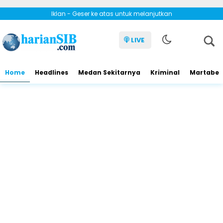
Iklan - Geser ke atas untuk melanjutkan
LIVE
Home
Headlines
Medan Sekitarnya
Kriminal
Martabe