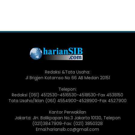
Redaksi &Tata Usaha:
Jl Brigjen Katamso No 66 AB Medan 20151
Telepon:
Redaksi (061) 4512530-4516530-4518530-Fax 4538150
Tata Usaha/Iklan (061) 4554900-4528900-Fax 4527900
Kantor Perwakilan
Jakarta: Jln. Balikpapan No.3 Jakarta 10130, Telepon
(021)3847909-Fax: (021) 3850328
Emai:hariansib.co@gmail.com