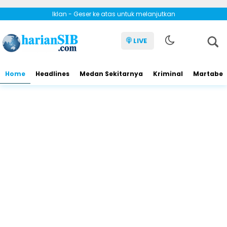
Iklan - Geser ke atas untuk melanjutkan
LIVE
Home
Headlines
Medan Sekitarnya
Kriminal
Martabe