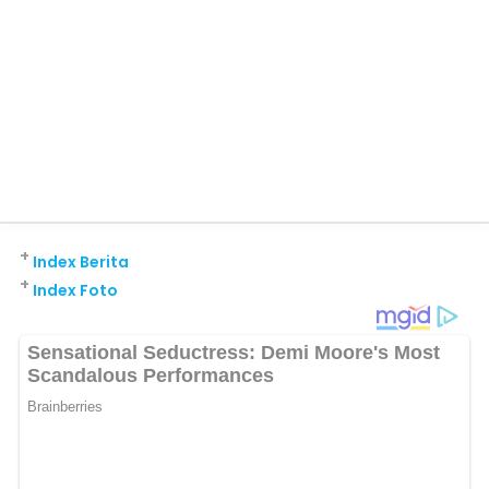
+
Index Berita
+
Index Foto