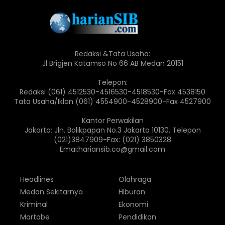
Redaksi &Tata Usaha:
Jl Brigjen Katamso No 66 AB Medan 20151
Telepon:
Redaksi (061) 4512530-4516530-4518530-Fax 4538150
Tata Usaha/Iklan (061) 4554900-4528900-Fax 4527900
Kantor Perwakilan
Jakarta: Jln. Balikpapan No.3 Jakarta 10130, Telepon
(021)3847909-Fax: (021) 3850328
Emai:hariansib.co@gmail.com
Headlines
Olahraga
Medan Sekitarnya
Hiburan
Kriminal
Ekonomi
Martabe
Pendidikan