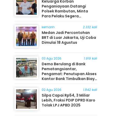
Keluarga Korban
Penganiayaan Datangi
Polsek Rambutan, Minta
Para Pelaku Segera
Ditangkap
kemarin
2.332 kali
Medan Jadi Percontohan
BRT di Luar Jakarta, Uji Coba
Dimulai 18 Agustus
03 Agu 2026
1.919 kali
Demo Berulang di Bank
Pematangsiantar,
Pengamat: Penutupan Akses
Kantor Bank Timbulkan Biaya
Ekonomi bagi Masyarakat
02 Agu 2026
1.842 kali
Silpa Capai Rp54, 3 Miliar
Lebih, Fraksi PDIP DPRD Karo
Tolak LPJ APBD 2025