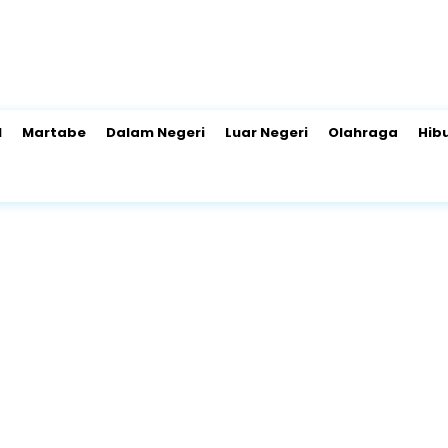
l
Martabe
Dalam Negeri
Luar Negeri
Olahraga
Hib