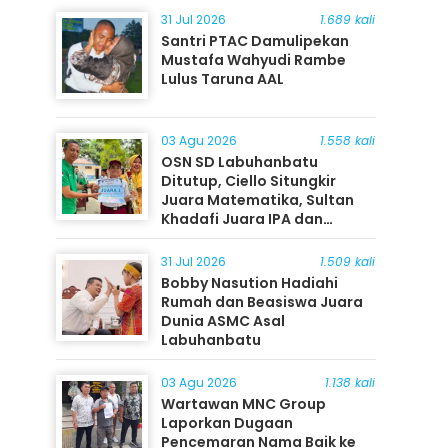
31 Jul 2026
1.689 kali
Santri PTAC Damulipekan
Mustafa Wahyudi Rambe
Lulus Taruna AAL
03 Agu 2026
1.558 kali
OSN SD Labuhanbatu
Ditutup, Ciello Situngkir
Juara Matematika, Sultan
Khadafi Juara IPA dan
Timothy Rangkuti Juara IPS
31 Jul 2026
1.509 kali
Bobby Nasution Hadiahi
Rumah dan Beasiswa Juara
Dunia ASMC Asal
Labuhanbatu
03 Agu 2026
1.138 kali
Wartawan MNC Group
Laporkan Dugaan
Pencemaran Nama Baik ke