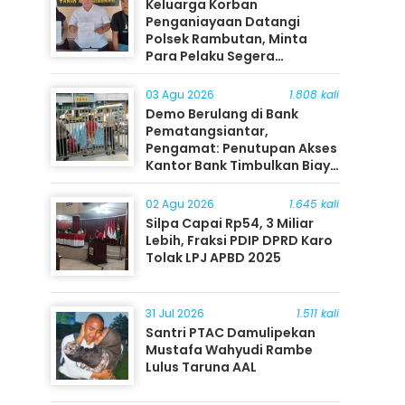
Keluarga Korban
Penganiayaan Datangi
Polsek Rambutan, Minta
Para Pelaku Segera
Ditangkap
03 Agu 2026
1.808 kali
Demo Berulang di Bank
Pematangsiantar,
Pengamat: Penutupan Akses
Kantor Bank Timbulkan Biaya
Ekonomi bagi Masyarakat
02 Agu 2026
1.645 kali
Silpa Capai Rp54, 3 Miliar
Lebih, Fraksi PDIP DPRD Karo
Tolak LPJ APBD 2025
31 Jul 2026
1.511 kali
Santri PTAC Damulipekan
Mustafa Wahyudi Rambe
Lulus Taruna AAL