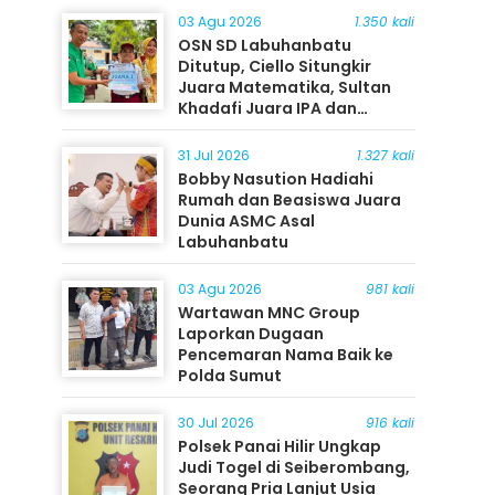
03 Agu 2026
1.350 kali
OSN SD Labuhanbatu
Ditutup, Ciello Situngkir
Juara Matematika, Sultan
Khadafi Juara IPA dan
Timothy Rangkuti Juara IPS
31 Jul 2026
1.327 kali
Bobby Nasution Hadiahi
Rumah dan Beasiswa Juara
Dunia ASMC Asal
Labuhanbatu
03 Agu 2026
981 kali
Wartawan MNC Group
Laporkan Dugaan
Pencemaran Nama Baik ke
Polda Sumut
30 Jul 2026
916 kali
Polsek Panai Hilir Ungkap
Judi Togel di Seiberombang,
Seorang Pria Lanjut Usia