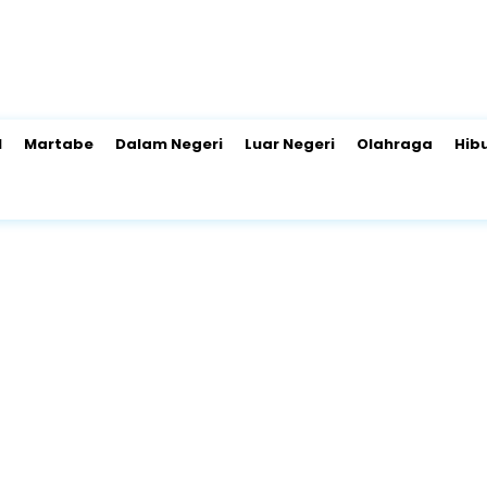
l
Martabe
Dalam Negeri
Luar Negeri
Olahraga
Hib