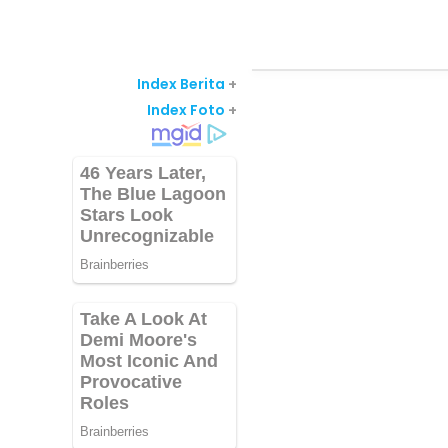
Index Berita
+
Index Foto
+