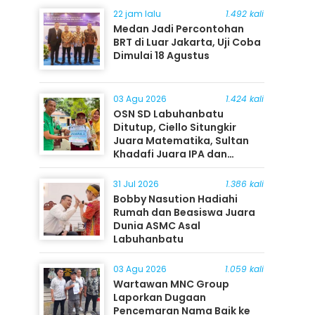
22 jam lalu
1.492 kali
Medan Jadi Percontohan
BRT di Luar Jakarta, Uji Coba
Dimulai 18 Agustus
03 Agu 2026
1.424 kali
OSN SD Labuhanbatu
Ditutup, Ciello Situngkir
Juara Matematika, Sultan
Khadafi Juara IPA dan
Timothy Rangkuti Juara IPS
31 Jul 2026
1.386 kali
Bobby Nasution Hadiahi
Rumah dan Beasiswa Juara
Dunia ASMC Asal
Labuhanbatu
03 Agu 2026
1.059 kali
Wartawan MNC Group
Laporkan Dugaan
Pencemaran Nama Baik ke