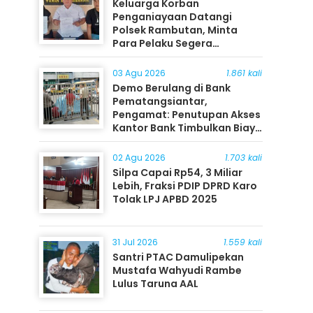
Keluarga Korban
Penganiayaan Datangi
Polsek Rambutan, Minta
Para Pelaku Segera
Ditangkap
03 Agu 2026
1.861 kali
Demo Berulang di Bank
Pematangsiantar,
Pengamat: Penutupan Akses
Kantor Bank Timbulkan Biaya
Ekonomi bagi Masyarakat
02 Agu 2026
1.703 kali
Silpa Capai Rp54, 3 Miliar
Lebih, Fraksi PDIP DPRD Karo
Tolak LPJ APBD 2025
31 Jul 2026
1.559 kali
Santri PTAC Damulipekan
Mustafa Wahyudi Rambe
Lulus Taruna AAL