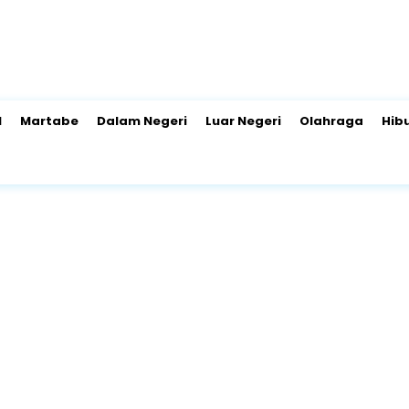
l
Martabe
Dalam Negeri
Luar Negeri
Olahraga
Hib