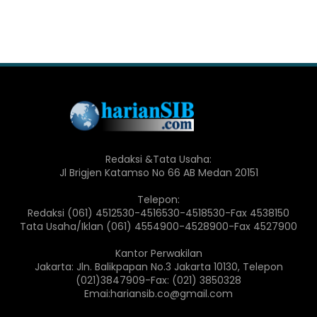
Redaksi &Tata Usaha:
Jl Brigjen Katamso No 66 AB Medan 20151
Telepon:
Redaksi (061) 4512530-4516530-4518530-Fax 4538150
Tata Usaha/Iklan (061) 4554900-4528900-Fax 4527900
Kantor Perwakilan
Jakarta: Jln. Balikpapan No.3 Jakarta 10130, Telepon
(021)3847909-Fax: (021) 3850328
Emai:hariansib.co@gmail.com