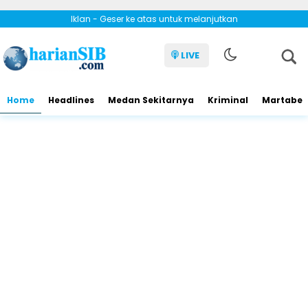
Iklan - Geser ke atas untuk melanjutkan
LIVE
Home
Headlines
Medan Sekitarnya
Kriminal
Martabe