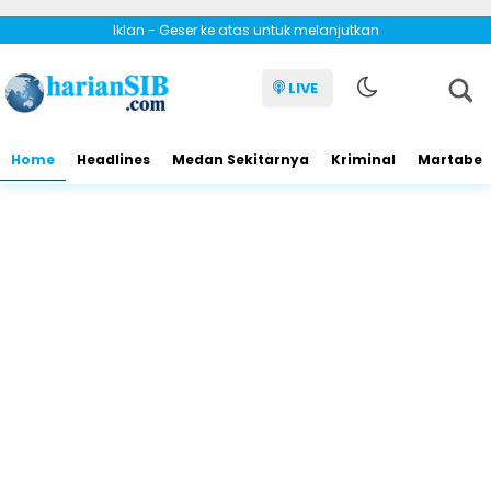
Iklan - Geser ke atas untuk melanjutkan
LIVE
Home
Headlines
Medan Sekitarnya
Kriminal
Martabe