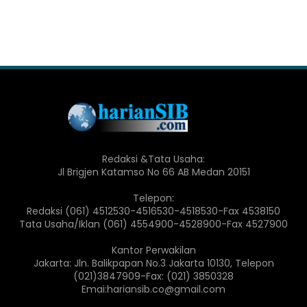
Redaksi &Tata Usaha:
Jl Brigjen Katamso No 66 AB Medan 20151
Telepon:
Redaksi (061) 4512530-4516530-4518530-Fax 4538150
Tata Usaha/Iklan (061) 4554900-4528900-Fax 4527900
Kantor Perwakilan
Jakarta: Jln. Balikpapan No.3 Jakarta 10130, Telepon
(021)3847909-Fax: (021) 3850328
Emai:hariansib.co@gmail.com