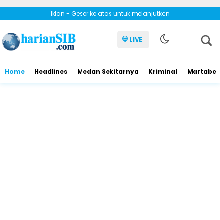
Iklan - Geser ke atas untuk melanjutkan
LIVE
Home
Headlines
Medan Sekitarnya
Kriminal
Martabe