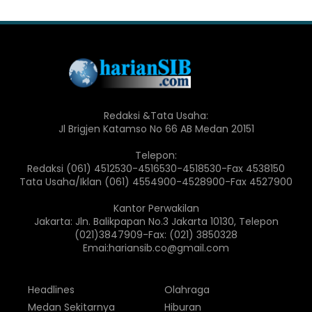
Redaksi &Tata Usaha:
Jl Brigjen Katamso No 66 AB Medan 20151
Telepon:
Redaksi (061) 4512530-4516530-4518530-Fax 4538150
Tata Usaha/Iklan (061) 4554900-4528900-Fax 4527900
Kantor Perwakilan
Jakarta: Jln. Balikpapan No.3 Jakarta 10130, Telepon
(021)3847909-Fax: (021) 3850328
Emai:hariansib.co@gmail.com
Headlines
Olahraga
Medan Sekitarnya
Hiburan