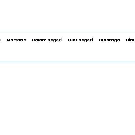
l
Martabe
Dalam Negeri
Luar Negeri
Olahraga
Hib