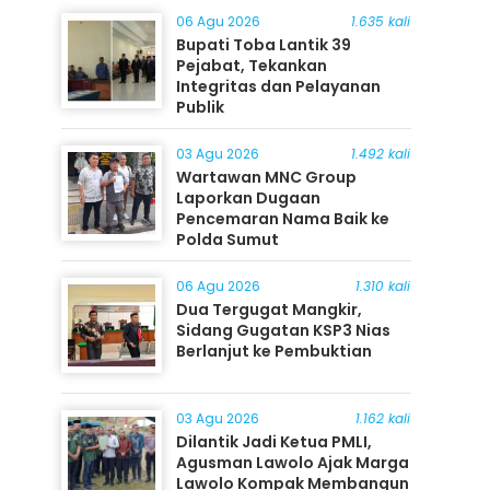
06 Agu 2026
1.635 kali
Bupati Toba Lantik 39
Pejabat, Tekankan
Integritas dan Pelayanan
Publik
03 Agu 2026
1.492 kali
Wartawan MNC Group
Laporkan Dugaan
Pencemaran Nama Baik ke
Polda Sumut
06 Agu 2026
1.310 kali
Dua Tergugat Mangkir,
Sidang Gugatan KSP3 Nias
Berlanjut ke Pembuktian
03 Agu 2026
1.162 kali
Dilantik Jadi Ketua PMLI,
Agusman Lawolo Ajak Marga
Lawolo Kompak Membangun