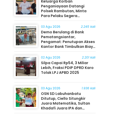
Keluarga Korban
Penganiayaan Datangi
Polsek Rambutan, Minta
Para Pelaku Segera
Ditangkap
03 Agu 2026
2.245 kali
Demo Berulang di Bank
Pematangsiantar,
Pengamat: Penutupan Akses
Kantor Bank Timbulkan Biaya
Ekonomi bagi Masyarakat
02 Agu 2026
2.201 kali
Silpa Capai Rp54, 3 Miliar
Lebih, Fraksi PDIP DPRD Karo
Tolak LPJ APBD 2025
03 Agu 2026
1.936 kali
OSN SD Labuhanbatu
Ditutup, Ciello Situngkir
Juara Matematika, Sultan
Khadafi Juara IPA dan
Timothy Rangkuti Juara IPS