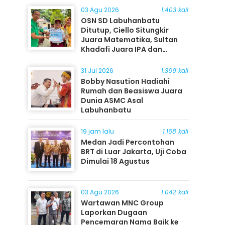
03 Agu 2026
1.403 kali
OSN SD Labuhanbatu
Ditutup, Ciello Situngkir
Juara Matematika, Sultan
Khadafi Juara IPA dan
Timothy Rangkuti Juara IPS
31 Jul 2026
1.369 kali
Bobby Nasution Hadiahi
Rumah dan Beasiswa Juara
Dunia ASMC Asal
Labuhanbatu
19 jam lalu
1.168 kali
Medan Jadi Percontohan
BRT di Luar Jakarta, Uji Coba
Dimulai 18 Agustus
03 Agu 2026
1.042 kali
Wartawan MNC Group
Laporkan Dugaan
Pencemaran Nama Baik ke