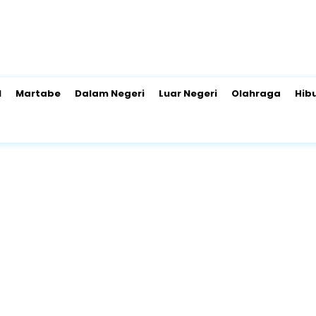
l
Martabe
Dalam Negeri
Luar Negeri
Olahraga
Hib