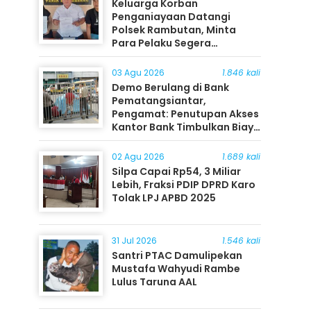
Keluarga Korban
Penganiayaan Datangi
Polsek Rambutan, Minta
Para Pelaku Segera
Ditangkap
03 Agu 2026
1.846 kali
Demo Berulang di Bank
Pematangsiantar,
Pengamat: Penutupan Akses
Kantor Bank Timbulkan Biaya
Ekonomi bagi Masyarakat
02 Agu 2026
1.689 kali
Silpa Capai Rp54, 3 Miliar
Lebih, Fraksi PDIP DPRD Karo
Tolak LPJ APBD 2025
31 Jul 2026
1.546 kali
Santri PTAC Damulipekan
Mustafa Wahyudi Rambe
Lulus Taruna AAL