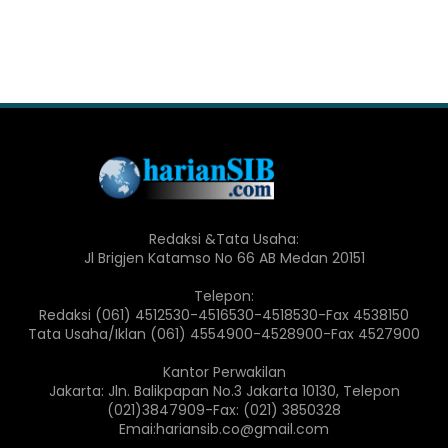
Redaksi &Tata Usaha:
Jl Brigjen Katamso No 66 AB Medan 20151
Telepon:
Redaksi (061) 4512530-4516530-4518530-Fax 4538150
Tata Usaha/Iklan (061) 4554900-4528900-Fax 4527900
Kantor Perwakilan
Jakarta: Jln. Balikpapan No.3 Jakarta 10130, Telepon
(021)3847909-Fax: (021) 3850328
Emai:hariansib.co@gmail.com