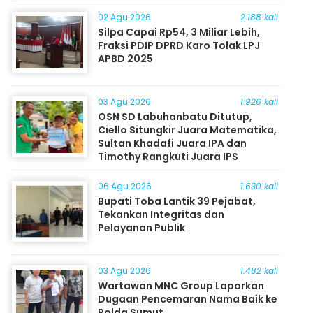
Masyarakat
02 Agu 2026
2.188 kali
Silpa Capai Rp54, 3 Miliar Lebih,
Fraksi PDIP DPRD Karo Tolak LPJ
APBD 2025
03 Agu 2026
1.926 kali
OSN SD Labuhanbatu Ditutup,
Ciello Situngkir Juara Matematika,
Sultan Khadafi Juara IPA dan
Timothy Rangkuti Juara IPS
06 Agu 2026
1.630 kali
Bupati Toba Lantik 39 Pejabat,
Tekankan Integritas dan
Pelayanan Publik
03 Agu 2026
1.482 kali
Wartawan MNC Group Laporkan
Dugaan Pencemaran Nama Baik ke
Polda Sumut