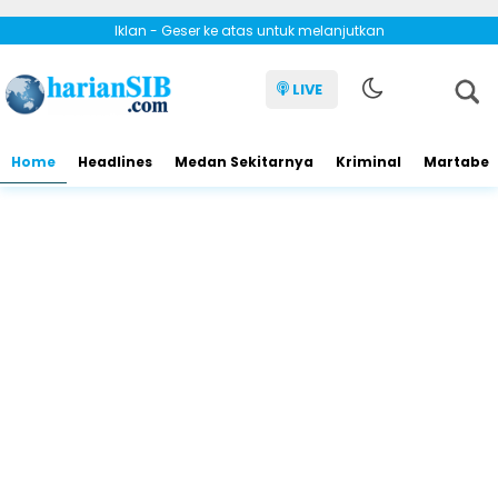
Iklan - Geser ke atas untuk melanjutkan
LIVE
Home
Headlines
Medan Sekitarnya
Kriminal
Martabe