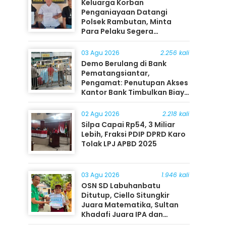
Keluarga Korban
Penganiayaan Datangi
Polsek Rambutan, Minta
Para Pelaku Segera
Ditangkap
03 Agu 2026
2.256 kali
Demo Berulang di Bank
Pematangsiantar,
Pengamat: Penutupan Akses
Kantor Bank Timbulkan Biaya
Ekonomi bagi Masyarakat
02 Agu 2026
2.218 kali
Silpa Capai Rp54, 3 Miliar
Lebih, Fraksi PDIP DPRD Karo
Tolak LPJ APBD 2025
03 Agu 2026
1.946 kali
OSN SD Labuhanbatu
Ditutup, Ciello Situngkir
Juara Matematika, Sultan
Khadafi Juara IPA dan
Timothy Rangkuti Juara IPS