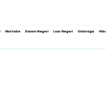
l
Martabe
Dalam Negeri
Luar Negeri
Olahraga
Hib