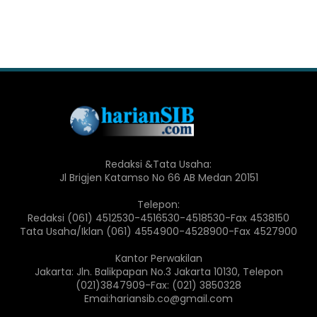
Redaksi &Tata Usaha:
Jl Brigjen Katamso No 66 AB Medan 20151
Telepon:
Redaksi (061) 4512530-4516530-4518530-Fax 4538150
Tata Usaha/Iklan (061) 4554900-4528900-Fax 4527900
Kantor Perwakilan
Jakarta: Jln. Balikpapan No.3 Jakarta 10130, Telepon
(021)3847909-Fax: (021) 3850328
Emai:hariansib.co@gmail.com