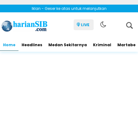
Iklan - Geser ke atas untuk melanjutkan
LIVE
Home
Headlines
Medan Sekitarnya
Kriminal
Martabe