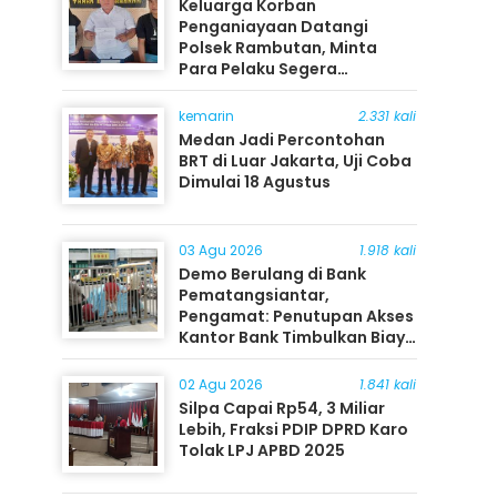
Keluarga Korban
Penganiayaan Datangi
Polsek Rambutan, Minta
Para Pelaku Segera
Ditangkap
kemarin
2.331 kali
Medan Jadi Percontohan
BRT di Luar Jakarta, Uji Coba
Dimulai 18 Agustus
03 Agu 2026
1.918 kali
Demo Berulang di Bank
Pematangsiantar,
Pengamat: Penutupan Akses
Kantor Bank Timbulkan Biaya
Ekonomi bagi Masyarakat
02 Agu 2026
1.841 kali
Silpa Capai Rp54, 3 Miliar
Lebih, Fraksi PDIP DPRD Karo
Tolak LPJ APBD 2025