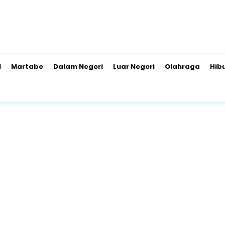
l
Martabe
Dalam Negeri
Luar Negeri
Olahraga
Hib