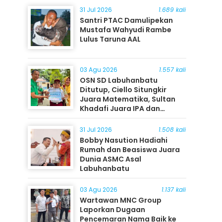
31 Jul 2026
1.689 kali
Santri PTAC Damulipekan
Mustafa Wahyudi Rambe
Lulus Taruna AAL
03 Agu 2026
1.557 kali
OSN SD Labuhanbatu
Ditutup, Ciello Situngkir
Juara Matematika, Sultan
Khadafi Juara IPA dan
Timothy Rangkuti Juara IPS
31 Jul 2026
1.508 kali
Bobby Nasution Hadiahi
Rumah dan Beasiswa Juara
Dunia ASMC Asal
Labuhanbatu
03 Agu 2026
1.137 kali
Wartawan MNC Group
Laporkan Dugaan
Pencemaran Nama Baik ke