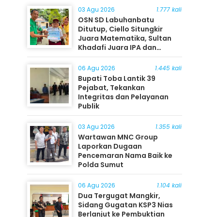
03 Agu 2026
1.777 kali
OSN SD Labuhanbatu
Ditutup, Ciello Situngkir
Juara Matematika, Sultan
Khadafi Juara IPA dan
Timothy Rangkuti Juara IPS
06 Agu 2026
1.445 kali
Bupati Toba Lantik 39
Pejabat, Tekankan
Integritas dan Pelayanan
Publik
03 Agu 2026
1.355 kali
Wartawan MNC Group
Laporkan Dugaan
Pencemaran Nama Baik ke
Polda Sumut
06 Agu 2026
1.104 kali
Dua Tergugat Mangkir,
Sidang Gugatan KSP3 Nias
Berlanjut ke Pembuktian