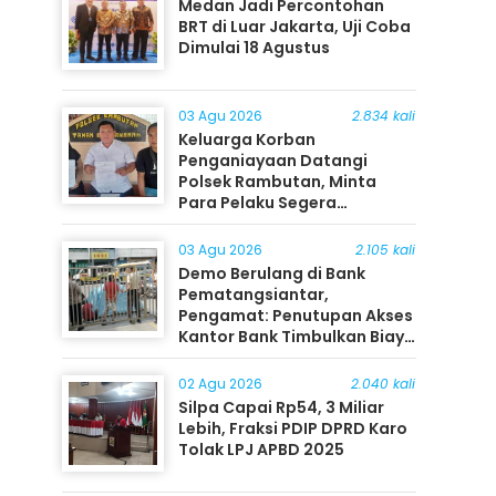
Medan Jadi Percontohan
BRT di Luar Jakarta, Uji Coba
Dimulai 18 Agustus
03 Agu 2026
2.834 kali
Keluarga Korban
Penganiayaan Datangi
Polsek Rambutan, Minta
Para Pelaku Segera
Ditangkap
03 Agu 2026
2.105 kali
Demo Berulang di Bank
Pematangsiantar,
Pengamat: Penutupan Akses
Kantor Bank Timbulkan Biaya
Ekonomi bagi Masyarakat
02 Agu 2026
2.040 kali
Silpa Capai Rp54, 3 Miliar
Lebih, Fraksi PDIP DPRD Karo
Tolak LPJ APBD 2025