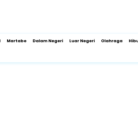
l
Martabe
Dalam Negeri
Luar Negeri
Olahraga
Hib