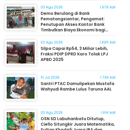
03 Agu 2026
1.979 kali
Demo Berulang di Bank
Pematangsiantar, Pengamat:
Penutupan Akses Kantor Bank
Timbulkan Biaya Ekonomi bagi
Masyarakat
02 Agu 2026
1.895 kali
Silpa Capai Rp54, 3 Miliar Lebih,
Fraksi PDIP DPRD Karo Tolak LPJ
APBD 2025
31 Jul 2026
1.739 kali
Santri PTAC Damulipekan Mustafa
Wahyudi Rambe Lulus Taruna AAL
03 Agu 2026
1.614 kali
OSN SD Labuhanbatu Ditutup,
Ciello Situngkir Juara Matematika,
Sultan Khadafi Juara IPA dan