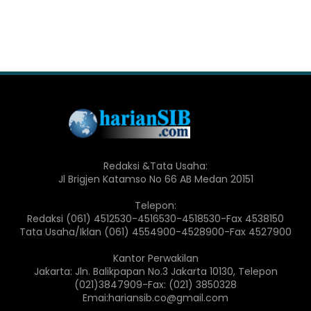
Redaksi &Tata Usaha:
Jl Brigjen Katamso No 66 AB Medan 20151
Telepon:
Redaksi (061) 4512530-4516530-4518530-Fax 4538150
Tata Usaha/Iklan (061) 4554900-4528900-Fax 4527900
Kantor Perwakilan
Jakarta: Jln. Balikpapan No.3 Jakarta 10130, Telepon
(021)3847909-Fax: (021) 3850328
Emai:hariansib.co@gmail.com