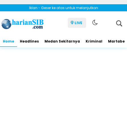
Iklan - Geser ke atas untuk melanjutkan
LIVE
Home
Headlines
Medan Sekitarnya
Kriminal
Martabe