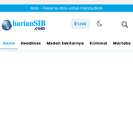
Iklan - Geser ke atas untuk melanjutkan
LIVE
Home
Headlines
Medan Sekitarnya
Kriminal
Martabe