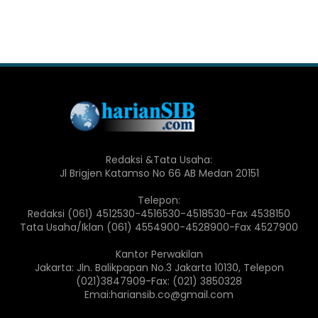
Redaksi &Tata Usaha:
Jl Brigjen Katamso No 66 AB Medan 20151
Telepon:
Redaksi (061) 4512530-4516530-4518530-Fax 4538150
Tata Usaha/Iklan (061) 4554900-4528900-Fax 4527900
Kantor Perwakilan
Jakarta: Jln. Balikpapan No.3 Jakarta 10130, Telepon
(021)3847909-Fax: (021) 3850328
Emai:hariansib.co@gmail.com