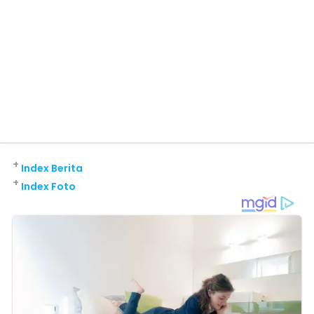
+
Index Berita
+
Index Foto