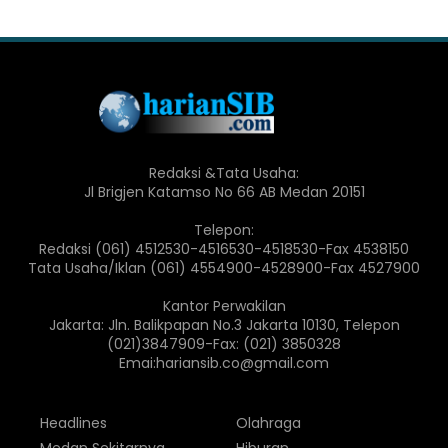
Redaksi &Tata Usaha:
Jl Brigjen Katamso No 66 AB Medan 20151
Telepon:
Redaksi (061) 4512530-4516530-4518530-Fax 4538150
Tata Usaha/Iklan (061) 4554900-4528900-Fax 4527900
Kantor Perwakilan
Jakarta: Jln. Balikpapan No.3 Jakarta 10130, Telepon
(021)3847909-Fax: (021) 3850328
Emai:hariansib.co@gmail.com
Headlines
Olahraga