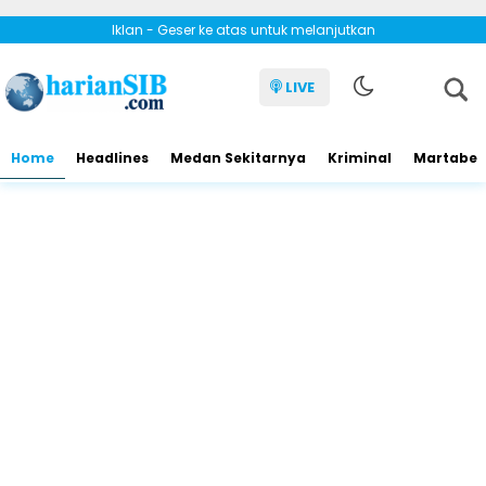
Iklan - Geser ke atas untuk melanjutkan
LIVE
Home
Headlines
Medan Sekitarnya
Kriminal
Martabe