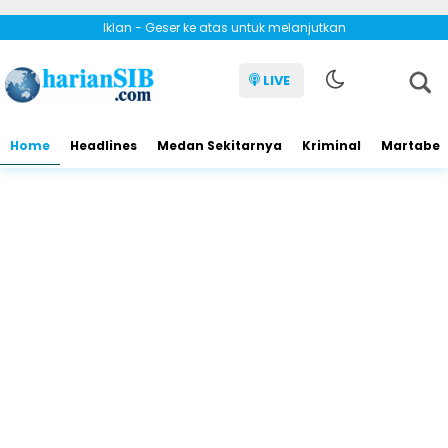
Iklan - Geser ke atas untuk melanjutkan
LIVE
Home
Headlines
Medan Sekitarnya
Kriminal
Martabe