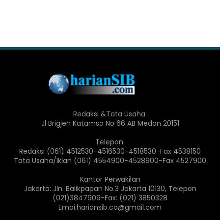
Redaksi &Tata Usaha:
Jl Brigjen Katamso No 66 AB Medan 20151
Telepon:
Redaksi (061) 4512530-4516530-4518530-Fax 4538150
Tata Usaha/Iklan (061) 4554900-4528900-Fax 4527900
Kantor Perwakilan
Jakarta: Jln. Balikpapan No.3 Jakarta 10130, Telepon
(021)3847909-Fax: (021) 3850328
Emai:hariansib.co@gmail.com