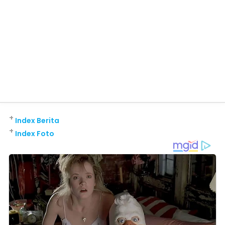
+
Index Berita
+
Index Foto