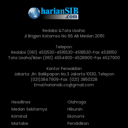
Redaksi &Tata Usaha:
Jl Brigjen Katamso No 66 AB Medan 20151
Telepon:
Redaksi (061) 4512530-4516530-4518530-Fax 4538150
Tata Usaha/Iklan (061) 4554900-4528900-Fax 4527900
Kantor Perwakilan
Jakarta: Jln. Balikpapan No.3 Jakarta 10130, Telepon
(021)3847909-Fax: (021) 3850328
Emai:hariansib.co@gmail.com
Headlines
Olahraga
Medan Sekitarnya
Hiburan
Kriminal
Ekonomi
Martabe
Pendidikan