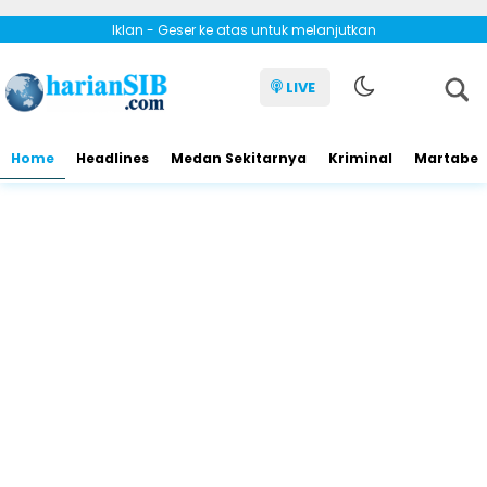
Iklan - Geser ke atas untuk melanjutkan
LIVE
Home
Headlines
Medan Sekitarnya
Kriminal
Martabe