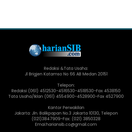
Redaksi &Tata Usaha:
Jl Brigjen Katamso No 66 AB Medan 20151
Telepon:
Redaksi (061) 4512530-4516530-4518530-Fax 4538150
Tata Usaha/Iklan (061) 4554900-4528900-Fax 4527900
Kantor Perwakilan
Jakarta: Jln. Balikpapan No.3 Jakarta 10130, Telepon
(021)3847909-Fax: (021) 3850328
Emai:hariansib.co@gmail.com