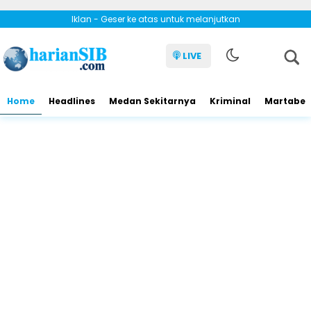
Iklan - Geser ke atas untuk melanjutkan
LIVE
Home
Headlines
Medan Sekitarnya
Kriminal
Martabe