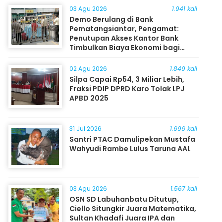
03 Agu 2026
1.941 kali
Demo Berulang di Bank
Pematangsiantar, Pengamat:
Penutupan Akses Kantor Bank
Timbulkan Biaya Ekonomi bagi
Masyarakat
02 Agu 2026
1.849 kali
Silpa Capai Rp54, 3 Miliar Lebih,
Fraksi PDIP DPRD Karo Tolak LPJ
APBD 2025
31 Jul 2026
1.696 kali
Santri PTAC Damulipekan Mustafa
Wahyudi Rambe Lulus Taruna AAL
03 Agu 2026
1.567 kali
OSN SD Labuhanbatu Ditutup,
Ciello Situngkir Juara Matematika,
Sultan Khadafi Juara IPA dan